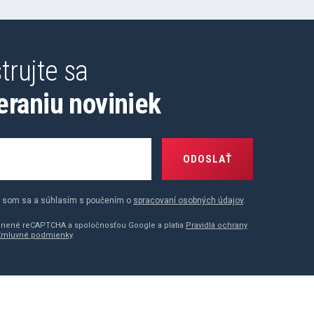
trujte sa
eraniu noviniek
ODOSLAŤ
 som sa a súhlasím s poučením o
spracovaní osobných údajov
.
ránené reCAPTCHA a spoločnosťou Google a platia
Pravidlá ochrany
Zmluvné podmienky
.