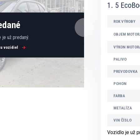
1. 5 EcoB
ROK VÝROBY
redané
OBJEM MOTOR
 je už predaný.
VÝKON MOTOR
ku vozidiel
PALIVO
PREVODOVKA
POHON
FARBA
METALÍZA
VIN ČÍSLO
Vozidlo je už 