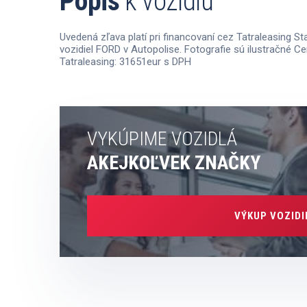
Popis
k vozidlu
Uvedená zľava platí pri financovaní cez Tatraleasing S
vozidiel FORD v Autopolise. Fotografie sú ilustračné C
Tatraleasing: 31651eur s DPH
VYKÚPIME VOZIDLÁ
AKEJKOĽVEK ZNAČKY
VÝKUP VOZIDI