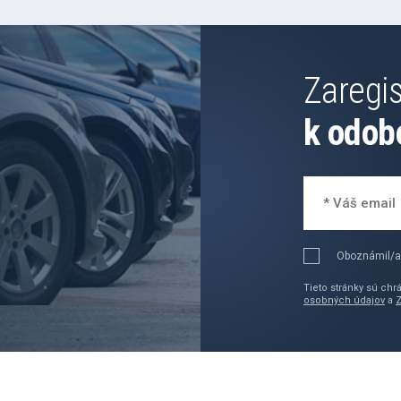
Zaregis
k odob
Oboznámil/a
Tieto stránky sú ch
osobných údajov
a