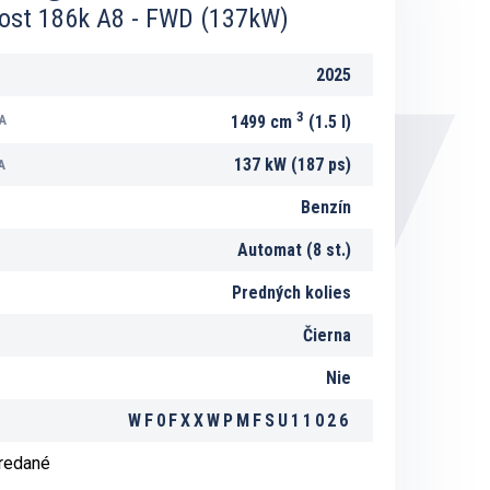
oost 186k A8 - FWD (137kW)
2025
3
A
1499 cm
(1.5 l)
137 kW (187 ps)
A
Benzín
Automat (8 st.)
Predných kolies
Čierna
Nie
WF0FXXWPMFSU11026
predané