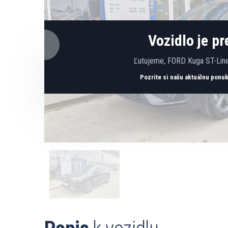
Vozidlo je p
Ľutujeme, FORD Kuga ST-Line
Pozrite si našu aktuálnu ponu