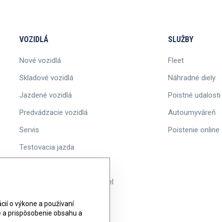
VOZIDLÁ
SLUŽBY
Nové vozidlá
Fleet
Skladové vozidlá
Náhradné diely
Jazdené vozidlá
Poistné udalosti
Predvádzacie vozidlá
Autoumyváreň
Servis
Poistenie online
Testovacia jazda
Akcie
Informácie o ponuke vozidiel
ií o výkone a používaní
ie a prispôsobenie obsahu a