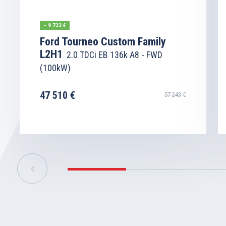
- 9 733 €
Ford Tourneo Custom Family
L2H1
2.0 TDCi EB 136k A8 - FWD
(100kW)
47 510 €
57 243 €