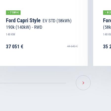
- 7 589 €
- 8 2
Ford Capri Style
For
EV STD (58kWh)
190k (140kW) - RWD
(58
140 KW
140 K
37 051 €
35 
44 640 €