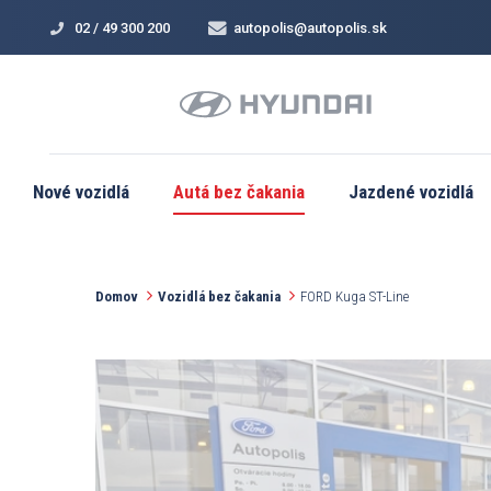
02 / 49 300 200
autopolis@autopolis.sk
Nové vozidlá
Autá bez čakania
Jazdené vozidlá
Domov
Vozidlá bez čakania
FORD Kuga ST-Line