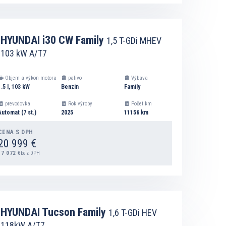
DETAIL
HYUNDAI i30 CW Family
1,5 T-GDi MHEV
103 kW A/T7
PRIDAŤ DO ZOZNAMU NA VÝPOČET SPLÁTOK
Objem a výkon motora
palivo
Výbava
1.5 l, 103 kW
Benzín
Family
prevodovka
Rok výroby
Počet km
Automat (7 st.)
2025
11156 km
CENA S DPH
20 999 €
17 072 €
bez DPH
DETAIL
HYUNDAI Tucson Family
1,6 T-GDi HEV
118kW A/T7