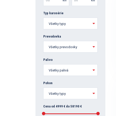
Od
km
Do
km
Typ karosérie
Prevodovka
Palivo
Pohon
Cena od 4999 € do 58190 €