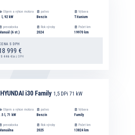
Objem a výkon motora
palivo
Výbava
1 l, 92 kW
Benzín
Titanium
prevodovka
Rok výroby
Počet km
Manuál (6 st.)
2024
19970 km
CENA S DPH
18 999 €
15 446 €
bez DPH
DETAIL
HYUNDAI i30 Family
1,5 DPi 71 kW
PRIDAŤ DO ZOZNAMU NA VÝPOČET SPLÁTOK
Objem a výkon motora
palivo
Výbava
1.5 l, 71 kW
Benzín
Family
prevodovka
Rok výroby
Počet km
Manuálna
2025
13824 km