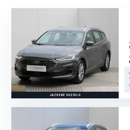
kúpime od vás jazdené vozidlá akejkoľvek značky
dajte nám vaše staré auto do protihodnoty: ak si u nás kup
môžete nám v prípade záujmu vaše staré auto predať
administratívu vyriešime za vás
PREDAJ JAZDENÝCH VOZIDIEL
ponúkame na predaj jazdené vozidlá rôznych značiek
zabezpečíme financovanie kúpy jazdených vozidiel
vybavíme poistenie auta
vybavíme prihlásenie vozidla na nového majiteľa
Chcete si nechať nezáväzne naceniť Vaše staré auto? Vyplňte formulár 
JAZDENÉ VOZIDLO