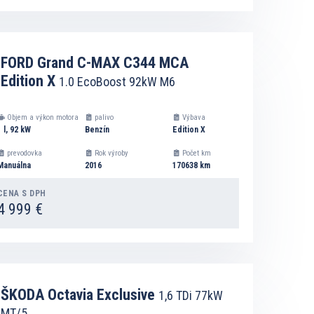
DETAIL
FORD Grand C-MAX C344 MCA
Edition X
1.0 EcoBoost 92kW M6
PRIDAŤ DO ZOZNAMU NA VÝPOČET SPLÁTOK
Objem a výkon motora
palivo
Výbava
1 l, 92 kW
Benzín
Edition X
prevodovka
Rok výroby
Počet km
Manuálna
2016
170638 km
CENA S DPH
4 999 €
DETAIL
ŠKODA Octavia Exclusive
1,6 TDi 77kW
MT/5