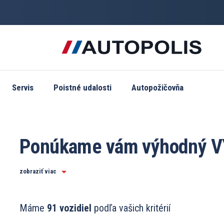
Servis
Poistné udalosti
Autopožičovňa
Ponúkame vám výhodný 
a PREDAJ jazdených vozid
zobraziť viac
všetkých značiek.
Máme
91 vozidiel
podľa vašich kritérií
VÝKUP JAZDENÝCH VOZIDIEL