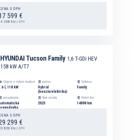
CENA S DPH
17 599 €
14 308 €
bez DPH
DETAIL
HYUNDAI Tucson Family
1,6 T-GDi HEV
158 kW A/T7
PRIDAŤ DO ZOZNAMU NA VÝPOČET SPLÁTOK
Objem a výkon motora
palivo
Výbava
1.6 l, 118 kW
Hybrid
Family
(benzín/elektrika)
prevodovka
Rok výroby
Počet km
Automatická
2025
14898 km
prevodovka
CENA S DPH
29 299 €
23 820 €
bez DPH