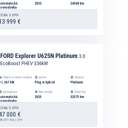
Automatická
2022
24568 km
prevodovka
CENA S DPH
13 999 €
DETAIL
FORD Explorer U625N Platinum
3.0
EcoBoost PHEV 336kW
PRIDAŤ DO ZOZNAMU NA VÝPOČET SPLÁTOK
Objem a výkon motora
palivo
Výbava
3 l, 267 kW
Plug in hybrid
Platinum
prevodovka
Rok výroby
Počet km
Automatická
2025
32575 km
prevodovka
CENA S DPH
47 000 €
38 211 €
bez DPH