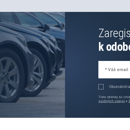
Zaregis
k odob
Oboznámil/a
Tieto stránky sú ch
osobných údajov
a