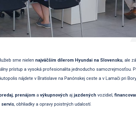
služieb sme nielen
najväčším dílerom Hyundai na Slovensku
, ale 
duálny prístup a vysoká profesionalita jednoducho samozrejmosťou. P
utopolis nájdete v Bratislave na Panónskej ceste a v Lamači pri Bory
predaj
,
prenájom
a
výkup
nových
aj
jazdených
vozidiel,
financova
 servis
, obhliadky a opravy poistných udalostí.