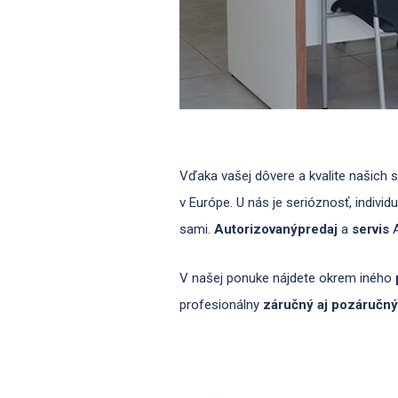
Vďaka vašej dôvere a kvalite našich 
v Európe. U nás je serióznosť, indivi
sami.
Autorizovaný
predaj
a
servis
A
V našej ponuke nájdete okrem iného
profesionálny
záručný aj pozáručný