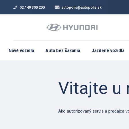
02 / 49 300 200
autopolis@autopolis.sk
Nové vozidlá
Autá bez čakania
Jazdené vozidlá
Vitajte u
Ako autorizovaný servis a predajca vo