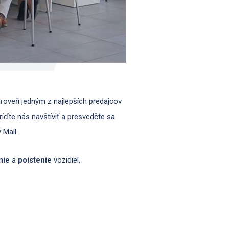
zároveň jedným z najlepších predajcov
ríďte nás navštíviť a presvedčte sa
 Mall.
nie
a
poistenie
vozidiel,