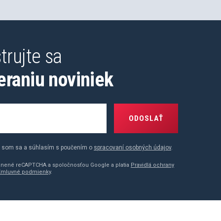
trujte sa
eraniu noviniek
ODOSLAŤ
 som sa a súhlasím s poučením o
spracovaní osobných údajov
.
ránené reCAPTCHA a spoločnosťou Google a platia
Pravidlá ochrany
Zmluvné podmienky
.