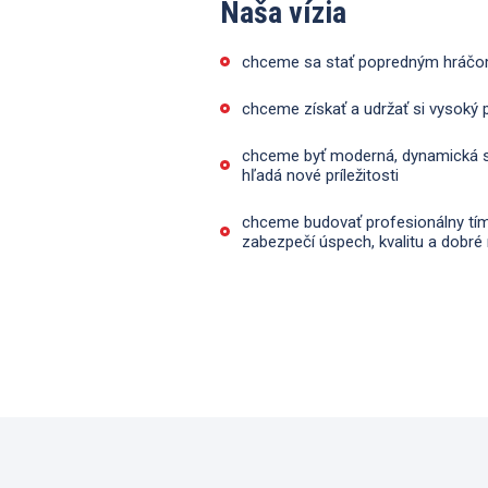
Naša vízia
chceme sa stať popredným hráčo
chceme získať a udržať si vysoký p
chceme byť moderná, dynamická s
hľadá nové príležitosti
chceme budovať profesionálny tím
zabezpečí úspech, kvalitu a dobré