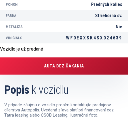
Predných kolies
POHON
Strieborná sv.
FARBA
Nie
METALÍZA
WF0EXXSK4SX024639
VIN ČÍSLO
Vozidlo je už predané
AUTÁ BEZ ČAKANIA
Popis
k vozidlu
V prípade záujmu o vozidlo prosím kontaktujte predajcov
dílerstva Autopolis. Uvedená zľava platí pri financovaní cez
Tatra leasing alebo ČSOB Leasing. Ilustračné foto.