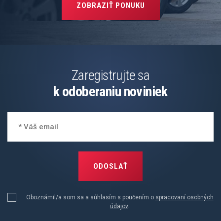
ZOBRAZIŤ PONUKU
Zaregistrujte sa
k odoberaniu noviniek
ODOSLAŤ
Oboznámil/a som sa a súhlasím s poučením o
spracovaní osobných
údajov
.