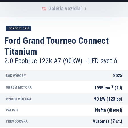
Galéria vozidla
(1)
ODPOČET DPH
Ford Grand Tourneo Connect
Titanium
2.0 Ecoblue 122k A7 (90kW) - LED svetlá
2025
ROK VÝROBY
3
OBJEM MOTORA
1995 cm
(2 l)
90 kW (123 ps)
VÝKON MOTORA
Nafta (diesel)
PALIVO
Automat (7 st.)
PREVODOVKA