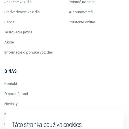
Jazdené vozidlá
Poistné udalosti
Predvádzacie vozidlá
Autoumyváreň
Servis
Poistenie online
Testovacia jazda
Akcie
Informácie o ponuke vozidiel
O NÁS
Kontakt
O spoločnosti
Novinky
Kariéra
Táto stránka používa cookies
Duálne vzdelávanie