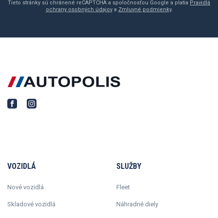
Tieto stránky sú chránené reCAPTCHA a spoločnosťou Google a platia
Pravidlá
ochrany osobných údajov
a
Zmluvné podmienky
.
VOZIDLÁ
SLUŽBY
Nové vozidlá
Fleet
Skladové vozidlá
Náhradné diely