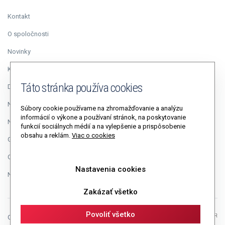
Kontakt
O spoločnosti
Novinky
Kariéra
Táto stránka používa cookies
Duálne vzdelávanie
Napísali o nás
Súbory cookie používame na zhromažďovanie a analýzu
informácií o výkone a používaní stránok, na poskytovanie
Napíšte riaditeľovi
funkcií sociálnych médií a na vylepšenie a prispôsobenie
obsahu a reklám.
Viac o cookies
GDPR
Cookies
Nastavenia cookies
Nastavenia cookies
Zakázať všetko
Povoliť všetko
Copyright © 2026 Autopolis, a.s.