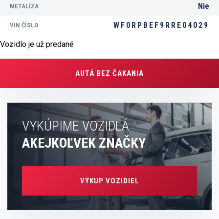
Nie
METALÍZA
WF0RPBEF9RRE04029
VIN ČÍSLO
Vozidlo je už predané
AUTÁ BEZ ČAKANIA
VYKÚPIME VOZIDLÁ
AKEJKOĽVEK ZNAČKY
VÝKUP VOZIDIEL