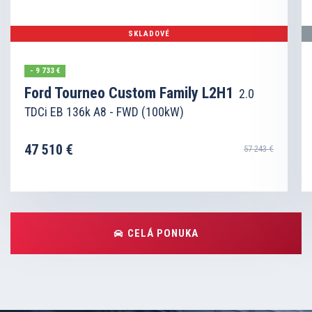
SKLADOVÉ
- 9 733 €
Ford Tourneo Custom Family L2H1
2.0
TDCi EB 136k A8 - FWD (100kW)
47 510 €
57 243 €
CELÁ PONUKA