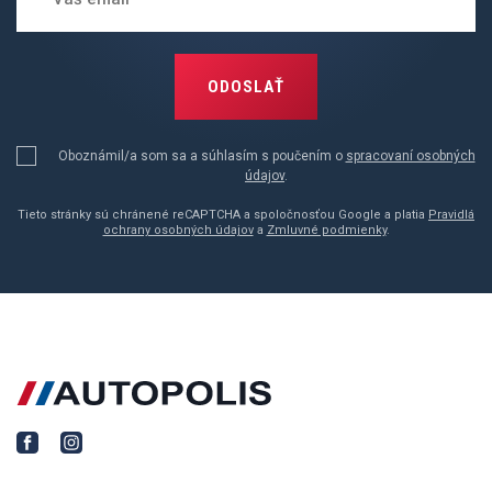
ODOSLAŤ
Oboznámil/a som sa a súhlasím s poučením o
spracovaní osobných
údajov
.
Tieto stránky sú chránené reCAPTCHA a spoločnosťou Google a platia
Pravidlá
ochrany osobných údajov
a
Zmluvné podmienky
.