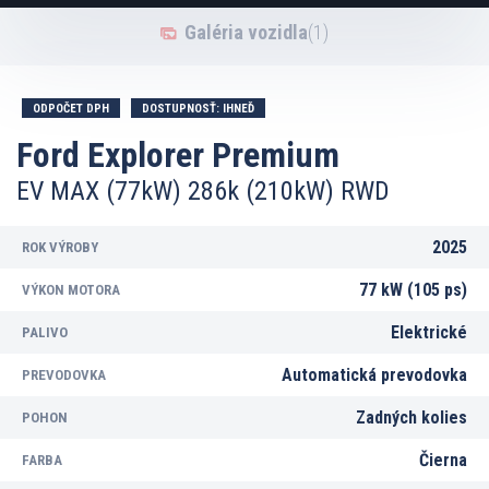
Galéria vozidla
(1)
ODPOČET DPH
DOSTUPNOSŤ: IHNEĎ
Ford Explorer Premium
EV MAX (77kW) 286k (210kW) RWD
2025
ROK VÝROBY
77 kW (105 ps)
VÝKON MOTORA
Elektrické
PALIVO
Automatická prevodovka
PREVODOVKA
Zadných kolies
POHON
Čierna
FARBA