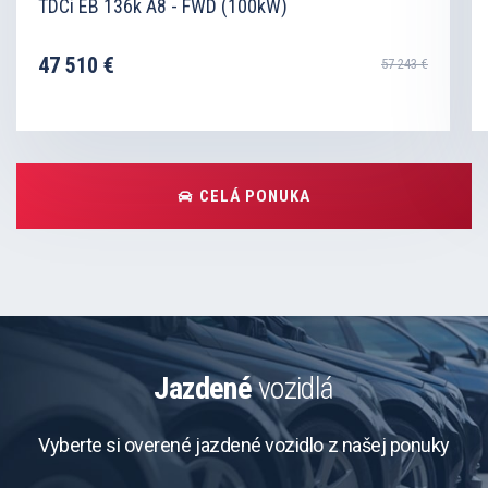
TDCi EB 136k A8 - FWD (100kW)
47 510 €
57 243 €
CELÁ PONUKA
Jazdené
vozidlá
Vyberte si overené jazdené vozidlo z našej ponuky