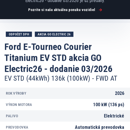
Electric26 - dodanie 03/2026 je už predaný.
Pozrite si našu aktuálnu ponuku vozidiel
Galéria vozidla
(1)
ODPOČET DPH
AKCIA GO ELECTRIC 26
Ford E-Tourneo Courier
Titanium EV STD akcia GO
Electric26 - dodanie 03/2026
EV STD (44kWh) 136k (100kW) - FWD AT
2026
ROK VÝROBY
100 kW (136 ps)
VÝKON MOTORA
Elektrické
PALIVO
Automatická prevodovka
PREVODOVKA