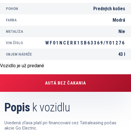
Predných kolies
POHON
Modrá
FARBA
Nie
METALÍZA
WF01NCERX1SB63369/Y01276
VIN ČÍSLO
43 l
OBJEM NÁDRŽE
Vozidlo je už predané
AUTÁ BEZ ČAKANIA
Popis
k vozidlu
Uvedená zľava platí pri financovaní cez Tatraleasing počas
akcie Go Electric.