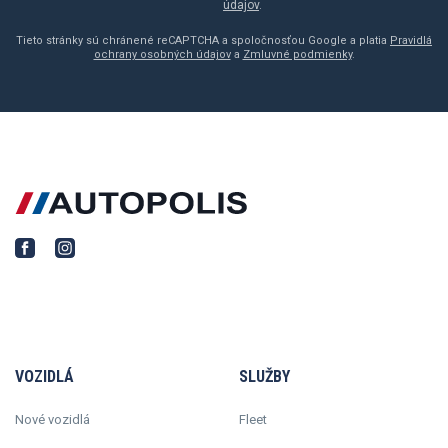
údajov
.
Tieto stránky sú chránené reCAPTCHA a spoločnosťou Google a platia
Pravidlá
ochrany osobných údajov
a
Zmluvné podmienky
.
VOZIDLÁ
SLUŽBY
Nové vozidlá
Fleet