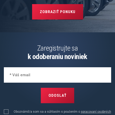
ZOBRAZIŤ PONUKU
Zaregistrujte sa
k odoberaniu noviniek
ODOSLAŤ
Oboznámil/a som sa a súhlasím s poučením o
spracovaní osobných