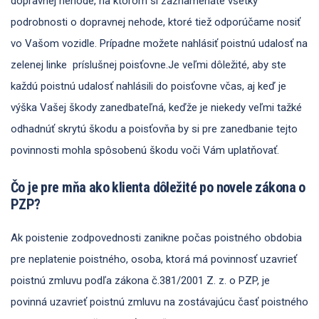
dopravnej nehode, na ktorom si zaznamenáte všetky
podrobnosti o dopravnej nehode, ktoré tiež odporúčame nosiť
vo Vašom vozidle. Prípadne možete nahlásiť poistnú udalosť na
zelenej linke príslušnej poisťovne.Je veľmi dôležité, aby ste
každú poistnú udalosť nahlásili do poisťovne včas, aj keď je
výška Vašej škody zanedbateľná, keďže je niekedy veľmi tažké
odhadnúť skrytú škodu a poisťovňa by si pre zanedbanie tejto
povinnosti mohla spôsobenú škodu voči Vám uplatňovať.
Čo je pre mňa ako klienta dôležité po novele zákona o
PZP?
Ak poistenie zodpovednosti zanikne počas poistného obdobia
pre neplatenie poistného, osoba, ktorá má povinnosť uzavrieť
poistnú zmluvu podľa zákona č.381/2001 Z. z. o PZP, je
povinná uzavrieť poistnú zmluvu na zostávajúcu časť poistného