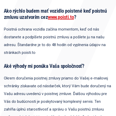
Ako rýchlo budem mať vozidlo poistené keď poistnú
zmluvu uzatvorím cez
www.poisti.to
?
Poistná ochrana vozidla začína momentom, keď od nás
dostanete a podpíšete poistnú zmluvu a pošlete ju na našu
adresu. Štandardne je to do 48 hodín od vyplnenia údajov na
stránkach poisti.to
Aké výhody mi ponúka Vaša spoločnosť?
Okrem doručenia poistnej zmluvy priamo do Vašej e-mailovej
schránky získavate od nás
darček
, ktorý Vám bude doručený na
Vašu adresu uvedenú v poistnej zmluve. Ďalšou výhodou pre
Vás do budúcnosti je poskytovaný komplexný servis. Ten
zahŕňa úplnú starostlivosť a správu o Vašu poistnú zmluvu