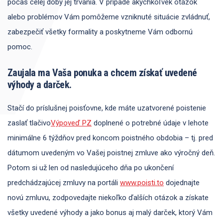
počas celej doby jej trvania. V prípade akýchkoľvek otázok
alebo problémov Vám pomôžeme vzniknuté situácie zvládnuť,
zabezpečiť všetky formality a poskytneme Vám odbornú
pomoc.
Zaujala ma Vaša ponuka a chcem získať uvedené
výhody a darček.
Stačí do príslušnej poisťovne, kde máte uzatvorené poistenie
zaslať tlačivo
Výpoveď PZ
doplnené o potrebné údaje v lehote
minimálne 6 týždňov pred koncom poistného obdobia – tj. pred
dátumom uvedeným vo Vašej poistnej zmluve ako výročný deň.
Potom si už len od nasledujúceho dňa po ukončení
predchádzajúcej zmluvy na portáli
www.poisti.to
dojednajte
novú zmluvu, zodpovedajte niekoľko ďalších otázok a získate
všetky uvedené výhody a jako bonus aj malý darček, ktorý Vám