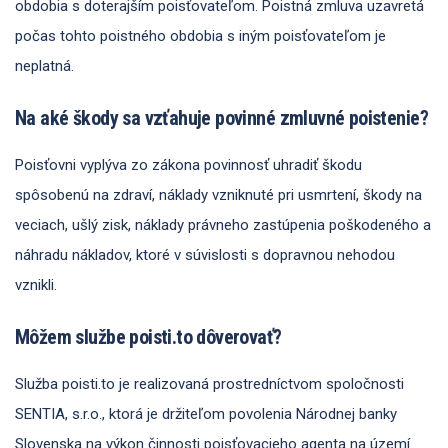
obdobia s doterajším poisťovateľom. Poistná zmluva uzavretá
počas tohto poistného obdobia s iným poisťovateľom je
neplatná.
Na aké škody sa vzťahuje povinné zmluvné poistenie?
Poisťovni vyplýva zo zákona povinnosť uhradiť škodu
spôsobenú na zdraví, náklady vzniknuté pri usmrtení, škody na
veciach, ušlý zisk, náklady právneho zastúpenia poškodeného a
náhradu nákladov, ktoré v súvislosti s dopravnou nehodou
vznikli.
Môžem službe poisti.to dôverovať?
Služba poisti.to je realizovaná prostredníctvom spoločnosti
SENTIA, s.r.o., ktorá je držiteľom povolenia Národnej banky
Slovenska na výkon činnosti poisťovacieho agenta na území