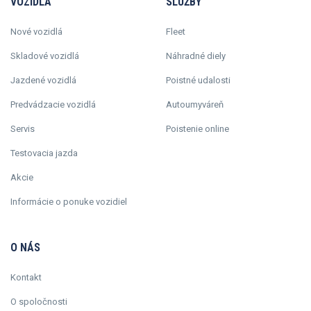
VOZIDLÁ
SLUŽBY
Nové vozidlá
Fleet
Skladové vozidlá
Náhradné diely
Jazdené vozidlá
Poistné udalosti
Predvádzacie vozidlá
Autoumyváreň
Servis
Poistenie online
Testovacia jazda
Akcie
Informácie o ponuke vozidiel
O NÁS
Kontakt
O spoločnosti