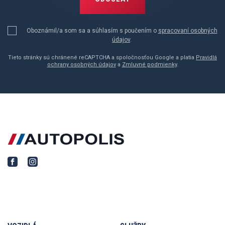
Oboznámil/a som sa a súhlasím s poučením o
spracovaní osobných
údajov
.
Tieto stránky sú chránené reCAPTCHA a spoločnosťou Google a platia
Pravidlá
ochrany osobných údajov
a
Zmluvné podmienky
.