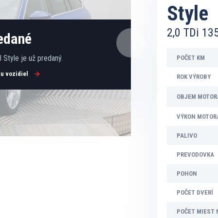
Style
2,0 TDi 13
redané
Style je už predaný.
POČET KM
ku vozidiel
ROK VÝROBY
OBJEM MOTOR
VÝKON MOTOR
PALIVO
PREVODOVKA
POHON
POČET DVERÍ
POČET MIEST 