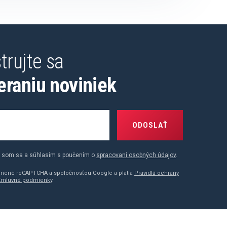
trujte sa
eraniu noviniek
ODOSLAŤ
 som sa a súhlasím s poučením o
spracovaní osobných údajov
.
ránené reCAPTCHA a spoločnosťou Google a platia
Pravidlá ochrany
Zmluvné podmienky
.