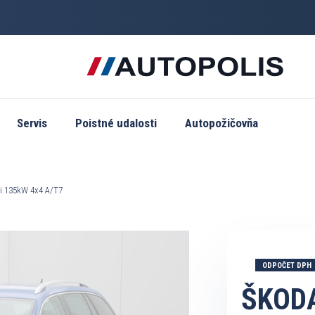
Servis
Poistné udalosti
Autopožičovňa
Di 135kW 4x4 A/T7
ODPOČET DPH
ŠKODA