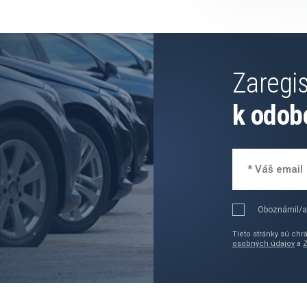
Zaregis
k odob
Oboznámil/a
Tieto stránky sú ch
osobných údajov
a