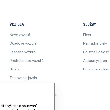
VOZIDLÁ
SLUŽBY
Nové vozidlá
Fleet
Skladové vozidlá
Náhradné diely
Jazdené vozidlá
Poistné udalosti
Predvádzacie vozidlá
Autoumyváreň
Servis
Poistenie online
Testovacia jazda
Akcie
Informácie o ponuke vozidiel
ií o výkone a používaní