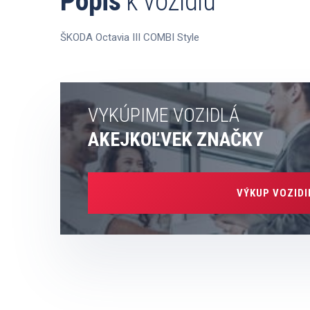
Popis
k vozidlu
ŠKODA Octavia III COMBI Style
VYKÚPIME VOZIDLÁ
AKEJKOĽVEK ZNAČKY
VÝKUP VOZIDI