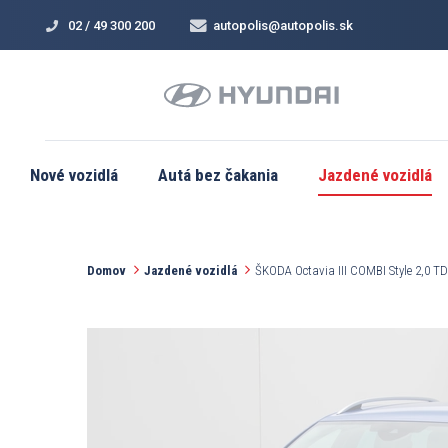
02 / 49 300 200
autopolis@autopolis.sk
Nové vozidlá
Autá bez čakania
Jazdené vozidlá
Domov
Jazdené vozidlá
ŠKODA Octavia III COMBI Style 2,0 T