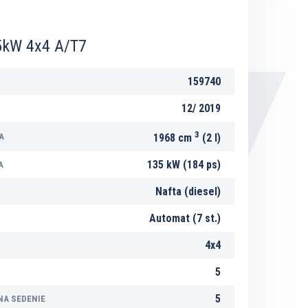
5kW 4x4 A/T7
159740
12/
2019
3
A
1968 cm
(2 l)
135 kW (184 ps)
A
Nafta (diesel)
Automat (7 st.)
4x4
5
5
NA SEDENIE