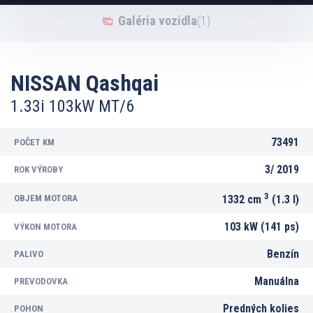
Galéria vozidla
(1)
NISSAN Qashqai
1.33i 103kW MT/6
73491
POČET KM
3/
2019
ROK VÝROBY
3
OBJEM MOTORA
1332 cm
(1.3 l)
103 kW (141 ps)
VÝKON MOTORA
Benzín
PALIVO
Manuálna
PREVODOVKA
Predných kolies
POHON