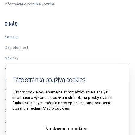
Informácie o ponuke vozidiel
O NÁS
Kontakt
O spoločnosti
Novinky
Kariéra
Táto stránka používa cookies
Duálne vzdelávanie
Napísali o nás
Súbory cookie používame na zhromažďovanie a analýzu
informácií o výkone a používaní stránok, na poskytovanie
Napíšte riaditeľovi
funkcií sociálnych médií a na vylepšenie a prispôsobenie
obsahu a reklám.
Viac o cookies
GDPR
Cookies
Nastavenia cookies
Nastavenia cookies