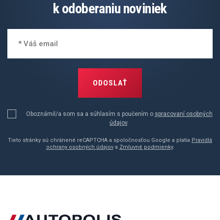
k odoberaniu noviniek
ODOSLAŤ
Oboznámil/a som sa a súhlasím s poučením o
spracovaní osobných
údajov
.
Tieto stránky sú chránené reCAPTCHA a spoločnosťou Google a platia
Pravidlá
ochrany osobných údajov
a
Zmluvné podmienky
.