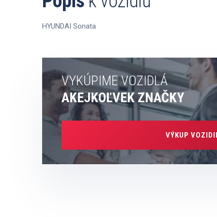
Popis
k vozidlu
HYUNDAI Sonata
VYKÚPIME VOZIDLÁ
AKEJKOĽVEK ZNAČKY
VÝKUP VOZIDI