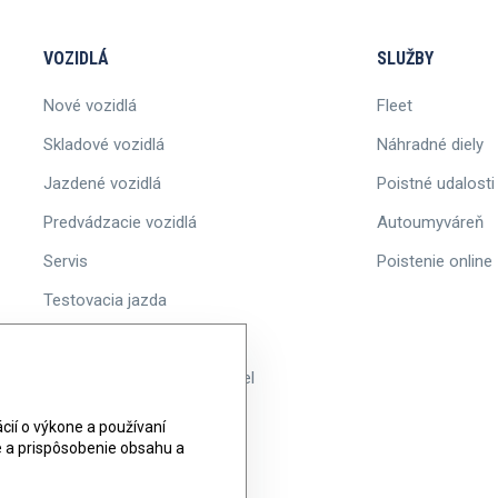
VOZIDLÁ
SLUŽBY
Nové vozidlá
Fleet
Skladové vozidlá
Náhradné diely
Jazdené vozidlá
Poistné udalosti
Predvádzacie vozidlá
Autoumyváreň
Servis
Poistenie online
Testovacia jazda
Akcie
Informácie o ponuke vozidiel
ií o výkone a používaní
ie a prispôsobenie obsahu a