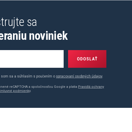
trujte sa
eraniu noviniek
ODOSLAŤ
 som sa a súhlasím s poučením o
spracovaní osobných údajov
.
ránené reCAPTCHA a spoločnosťou Google a platia
Pravidlá ochrany
Zmluvné podmienky
.