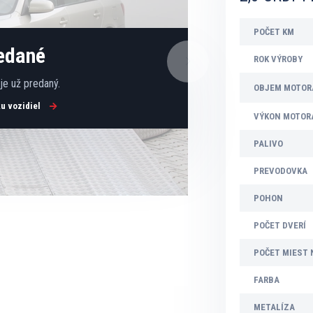
POČET KM
redané
ROK VÝROBY
e už predaný.
OBJEM MOTOR
ku vozidiel
VÝKON MOTOR
PALIVO
PREVODOVKA
POHON
POČET DVERÍ
POČET MIEST 
FARBA
METALÍZA