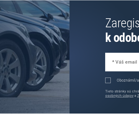
Zaregis
k odob
Oboznámil/a
Tieto stránky sú ch
osobných údajov
a