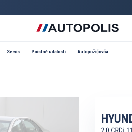
Servis
Poistné udalosti
Autopožičovňa
HYUND
2,0 CRDi 