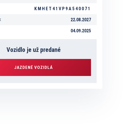
KMHET41VP9A540071
22.08.2027
K
04.09.2025
Vozidlo je už predané
JAZDENÉ VOZIDLÁ