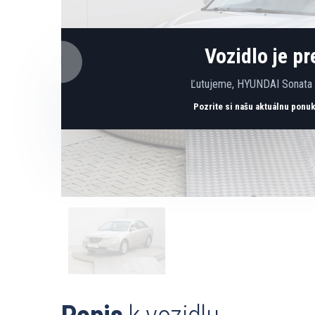
Vozidlo je p
Ľutujeme, HYUNDAI Sonata j
Pozrite si našu aktuálnu ponu