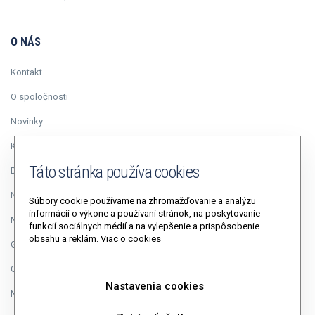
O NÁS
Kontakt
O spoločnosti
Novinky
Kariéra
Táto stránka používa cookies
Duálne vzdelávanie
Napísali o nás
Súbory cookie používame na zhromažďovanie a analýzu
informácií o výkone a používaní stránok, na poskytovanie
Napíšte riaditeľovi
funkcií sociálnych médií a na vylepšenie a prispôsobenie
obsahu a reklám.
Viac o cookies
GDPR
Cookies
Nastavenia cookies
Nastavenia cookies