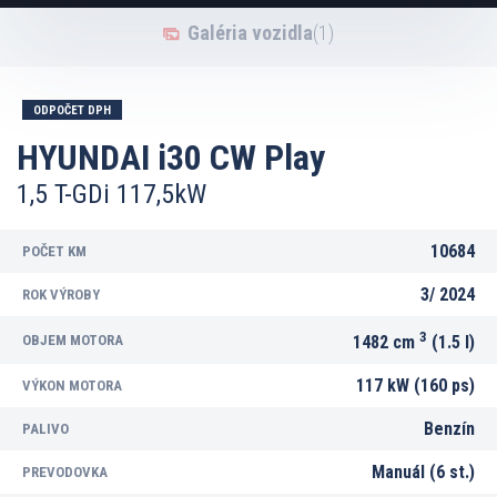
Galéria vozidla
(1)
ODPOČET DPH
HYUNDAI i30 CW Play
1,5 T-GDi 117,5kW
10684
POČET KM
3/
2024
ROK VÝROBY
3
OBJEM MOTORA
1482 cm
(1.5 l)
117 kW (160 ps)
VÝKON MOTORA
Benzín
PALIVO
Manuál (6 st.)
PREVODOVKA