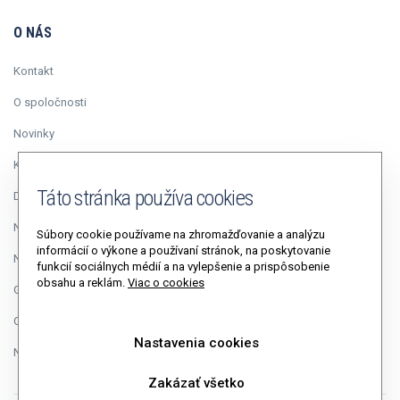
O NÁS
Kontakt
O spoločnosti
Novinky
Kariéra
Táto stránka používa cookies
Duálne vzdelávanie
Napísali o nás
Súbory cookie používame na zhromažďovanie a analýzu
informácií o výkone a používaní stránok, na poskytovanie
Napíšte riaditeľovi
funkcií sociálnych médií a na vylepšenie a prispôsobenie
obsahu a reklám.
Viac o cookies
GDPR
Cookies
Nastavenia cookies
Nastavenia cookies
Zakázať všetko