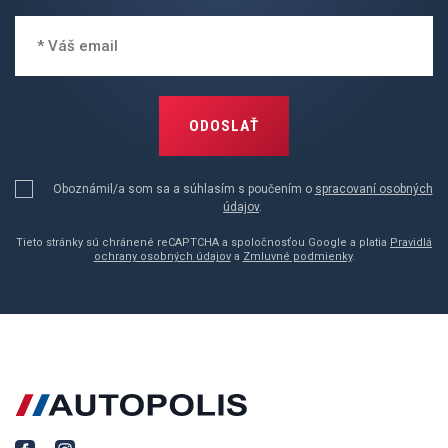
ODOSLAŤ
Oboznámil/a som sa a súhlasím s poučením o
spracovaní osobných
údajov
.
Tieto stránky sú chránené reCAPTCHA a spoločnosťou Google a platia
Pravidlá
ochrany osobných údajov
a
Zmluvné podmienky
.