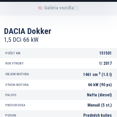
Galéria vozidla
(1)
DACIA Dokker
1,5 DCi 66 kW
151501
POČET KM
1/
2017
ROK VÝROBY
3
OBJEM MOTORA
1461 cm
(1.5 l)
66 kW (90 ps)
VÝKON MOTORA
Nafta (diesel)
PALIVO
Manuál (5 st.)
PREVODOVKA
Predných kolies
POHON