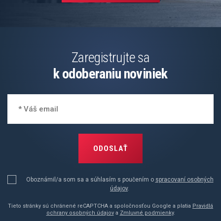
Zaregistrujte sa
k odoberaniu noviniek
ODOSLAŤ
Oboznámil/a som sa a súhlasím s poučením o
spracovaní osobných
údajov
.
Tieto stránky sú chránené reCAPTCHA a spoločnosťou Google a platia
Pravidlá
ochrany osobných údajov
a
Zmluvné podmienky
.