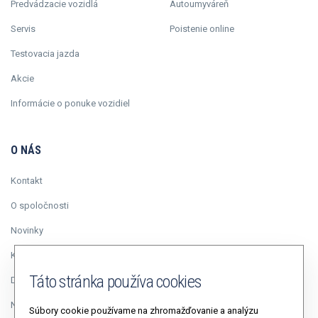
Predvádzacie vozidlá
Autoumyváreň
Servis
Poistenie online
Testovacia jazda
Akcie
Informácie o ponuke vozidiel
O NÁS
Kontakt
O spoločnosti
Novinky
Kariéra
Táto stránka používa cookies
Duálne vzdelávanie
Napísali o nás
Súbory cookie používame na zhromažďovanie a analýzu