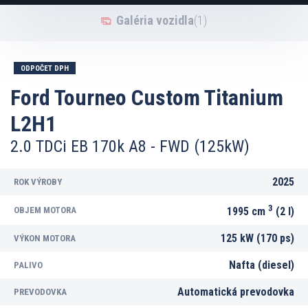
Galéria vozidla
(1)
ODPOČET DPH
Ford Tourneo Custom Titanium
L2H1
2.0 TDCi EB 170k A8 - FWD (125kW)
2025
ROK VÝROBY
3
OBJEM MOTORA
1995 cm
(2 l)
125 kW (170 ps)
VÝKON MOTORA
Nafta (diesel)
PALIVO
Automatická prevodovka
PREVODOVKA