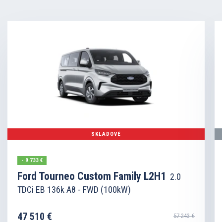
SKLADOVÉ
- 9 733 €
Ford Tourneo Custom Family L2H1
2.0
TDCi EB 136k A8 - FWD (100kW)
47 510 €
57 243 €