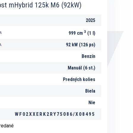
ost mHybrid 125k M6 (92kW)
2025
3
A
999 cm
(1 l)
92 kW (126 ps)
A
Benzín
Manuál (6 st.)
Predných kolies
Biela
Nie
WF02XXERK2RY75086/X08495
predané