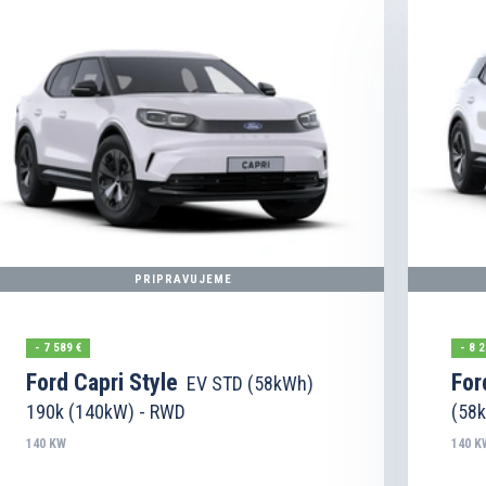
PRIPRAVUJEME
- 7 589 €
- 8 2
Ford Capri Style
For
EV STD (58kWh)
190k (140kW) - RWD
(58
140 KW
140 K