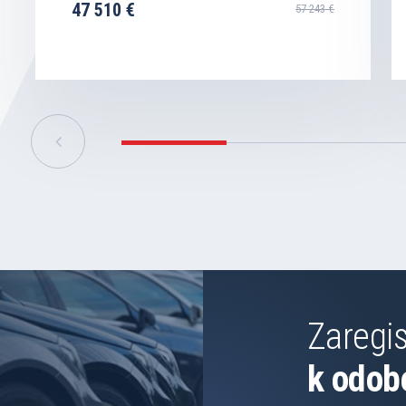
47 510 €
57 243 €
Zaregis
k odob