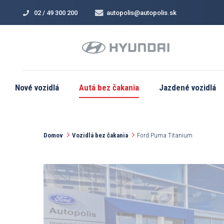
02 / 49 300 200
autopolis@autopolis.sk
Nové vozidlá
Autá bez čakania
Jazdené vozidlá
Domov
Vozidlá bez čakania
Ford Puma Titanium