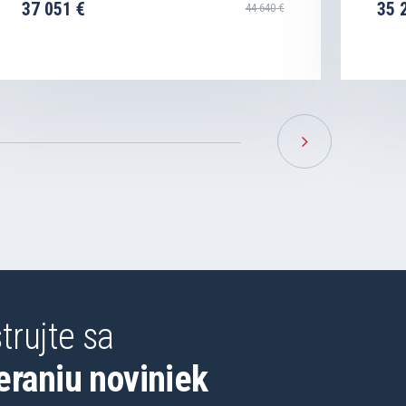
37 051 €
35 
44 640 €
trujte sa
eraniu noviniek