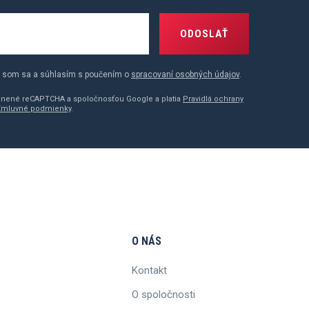
ODOSLAŤ
 som sa a súhlasím s poučením o
spracovaní osobných údajov
.
ránené reCAPTCHA a spoločnosťou Google a platia
Pravidlá ochrany
Zmluvné podmienky
.
O NÁS
Kontakt
O spoločnosti