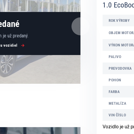
1.0 EcoBo
ROK VÝROBY
redané
OBJEM MOTOR
 je už predaný.
VÝKON MOTOR
ku vozidiel
PALIVO
PREVODOVKA
POHON
FARBA
METALÍZA
VIN ČÍSLO
Vozidlo je už 