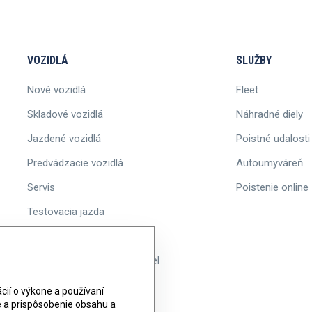
VOZIDLÁ
SLUŽBY
Nové vozidlá
Fleet
Skladové vozidlá
Náhradné diely
Jazdené vozidlá
Poistné udalosti
Predvádzacie vozidlá
Autoumyváreň
Servis
Poistenie online
Testovacia jazda
Akcie
Informácie o ponuke vozidiel
ií o výkone a používaní
ie a prispôsobenie obsahu a