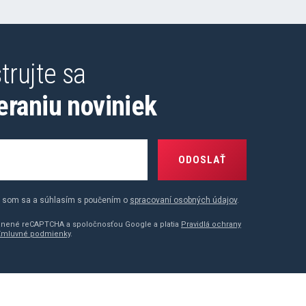
trujte sa
eraniu noviniek
ODOSLAŤ
 som sa a súhlasím s poučením o
spracovaní osobných údajov
.
ránené reCAPTCHA a spoločnosťou Google a platia
Pravidlá ochrany
Zmluvné podmienky
.