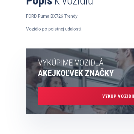
Popis
k vozidlu
FORD Puma BX726 Trendy
Vozidlo po poistnej udalosti.
VYKÚPIME VOZIDLÁ
AKEJKOĽVEK ZNAČKY
VÝKUP VOZIDI