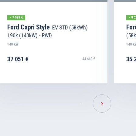
- 7 589 €
- 8 2
Ford Capri Style
For
EV STD (58kWh)
190k (140kW) - RWD
(58
140 KW
140 K
37 051 €
35 
44 640 €