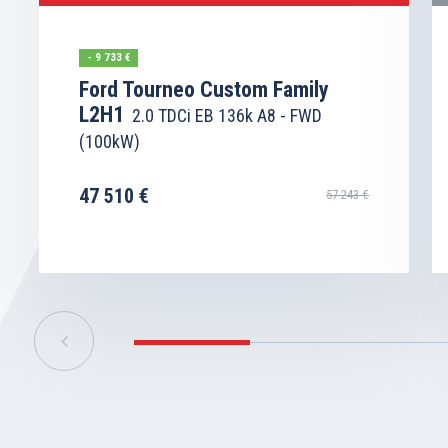
- 9 733 €
Ford Tourneo Custom Family
L2H1
2.0 TDCi EB 136k A8 - FWD
(100kW)
47 510 €
57 243 €