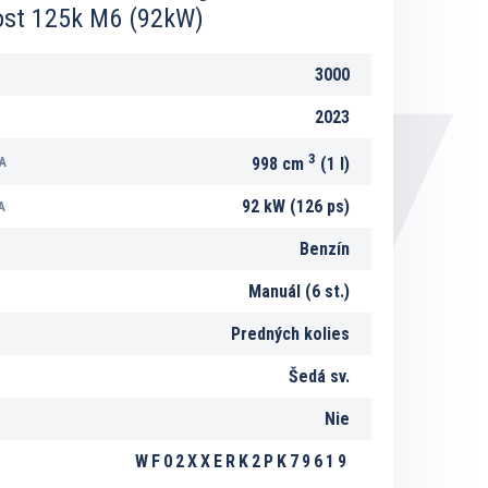
ost 125k M6 (92kW)
3000
2023
3
A
998 cm
(1 l)
92 kW (126 ps)
A
Benzín
Manuál (6 st.)
Predných kolies
Šedá sv.
Nie
WF02XXERK2PK79619