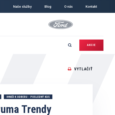
Naše služby
Blog
O nás
Kontakt
AKCIE
VYTLAČIŤ
IHNEĎ K ODBERU - POSLEDNÝ KUS
Puma Trendy