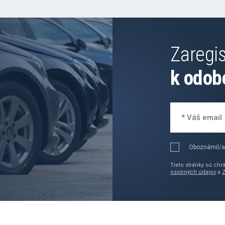
Zaregis
k odob
Oboznámil/a
Tieto stránky sú ch
osobných údajov
a