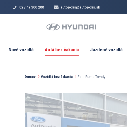
02 / 49 300 200
autopolis@autopolis.sk
Nové vozidlá
Autá bez čakania
Jazdené vozidlá
Domov
Vozidlá bez čakania
Ford Puma Trendy