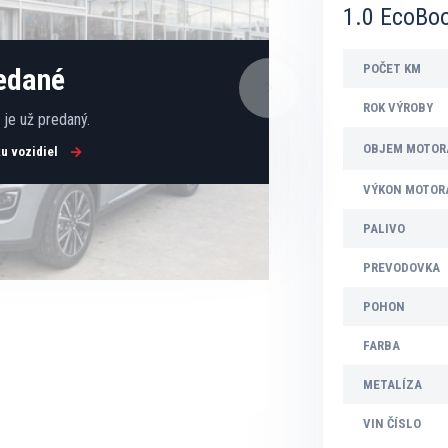
1.0 EcoBo
POČET KM
redané
ROK VÝROBY
je už predaný.
OBJEM MOTOR
ku vozidiel
VÝKON MOTOR
PALIVO
PREVODOVKA
POHON
FARBA
METALÍZA
VIN ČÍSLO