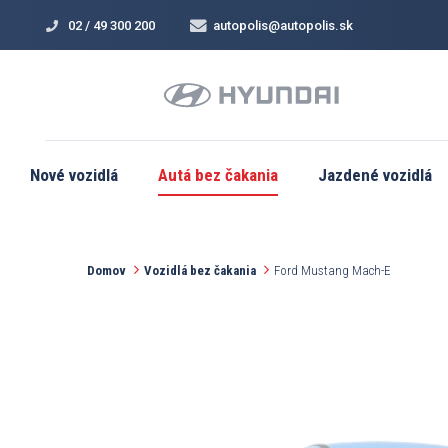
02 / 49 300 200
autopolis@autopolis.sk
Nové vozidlá
Autá bez čakania
Jazdené vozidlá
Domov
Vozidlá bez čakania
Ford Mustang Mach-E