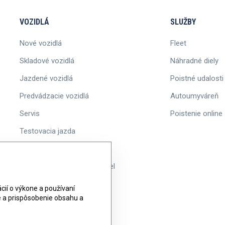
VOZIDLÁ
SLUŽBY
Nové vozidlá
Fleet
Skladové vozidlá
Náhradné diely
Jazdené vozidlá
Poistné udalosti
Predvádzacie vozidlá
Autoumyváreň
Servis
Poistenie online
Testovacia jazda
Akcie
Informácie o ponuke vozidiel
ií o výkone a používaní
ie a prispôsobenie obsahu a