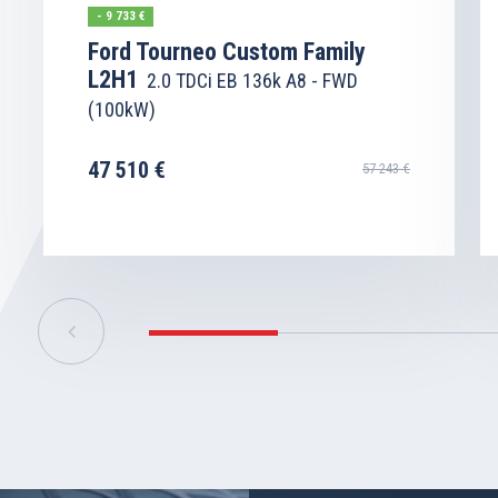
- 9 733 €
Ford Tourneo Custom Family
L2H1
2.0 TDCi EB 136k A8 - FWD
(100kW)
47 510 €
57 243 €