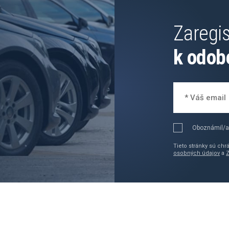
Zaregis
k odob
Oboznámil/a
Tieto stránky sú ch
osobných údajov
a