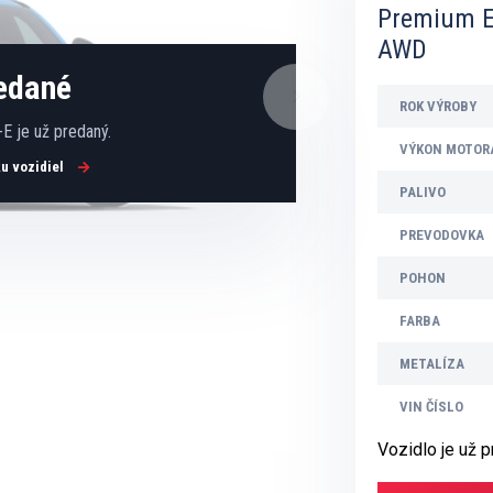
Premium E
AWD
redané
ROK VÝROBY
E je už predaný.
VÝKON MOTOR
ku vozidiel
PALIVO
PREVODOVKA
POHON
FARBA
METALÍZA
VIN ČÍSLO
Vozidlo je už 