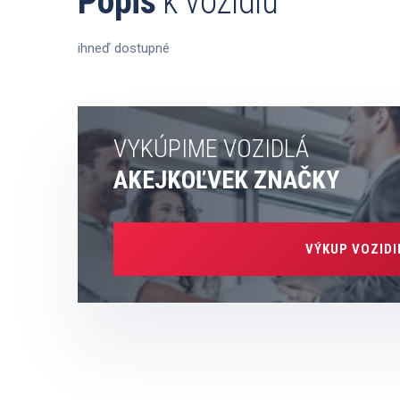
Popis
k vozidlu
ihneď dostupné
VYKÚPIME VOZIDLÁ
AKEJKOĽVEK ZNAČKY
VÝKUP VOZIDI