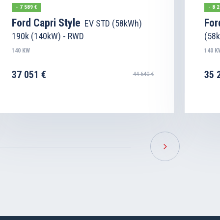
- 7 589 €
- 8 2
Ford Capri Style
For
EV STD (58kWh)
190k (140kW) - RWD
(58
140 KW
140 K
37 051 €
35 
44 640 €