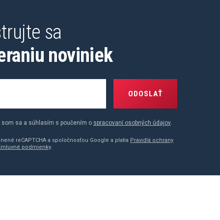
trujte sa
eraniu noviniek
ODOSLAŤ
 som sa a súhlasím s poučením o
spracovaní osobných údajov
.
ránené reCAPTCHA a spoločnosťou Google a platia
Pravidlá ochrany
Zmluvné podmienky
.