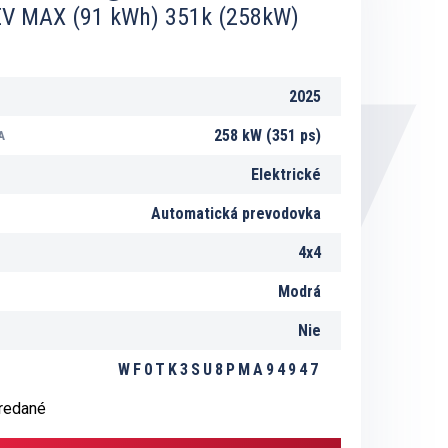
V MAX (91 kWh) 351k (258kW)
2025
258 kW (351 ps)
A
Elektrické
Automatická prevodovka
4x4
Modrá
Nie
WF0TK3SU8PMA94947
predané