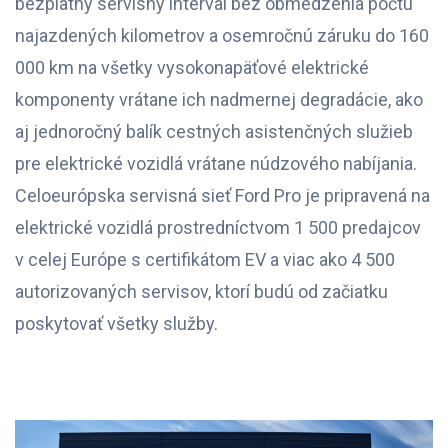
bezplatný servisný interval bez obmedzenia počtu
najazdených kilometrov a osemročnú záruku do 160
000 km na všetky vysokonapäťové elektrické
komponenty vrátane ich nadmernej degradácie, ako
aj jednoročný balík cestných asistenčných služieb
pre elektrické vozidlá vrátane núdzového nabíjania.
Celoeurópska servisná sieť Ford Pro je pripravená na
elektrické vozidlá prostredníctvom 1 500 predajcov
v celej Európe s certifikátom EV a viac ako 4 500
autorizovaných servisov, ktorí budú od začiatku
poskytovať všetky služby.