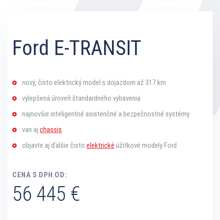
Ford E-TRANSIT
nový, čisto elektrický model s dojazdom až 317 km
vylepšená úroveň štandardného vybavenia
najnovšie inteligentné asistenčné a bezpečnostné systémy
van aj
chassis
objavte aj ďalšie čisto
elektrické
úžitkové modely Ford
CENA S DPH OD:
56 445 €