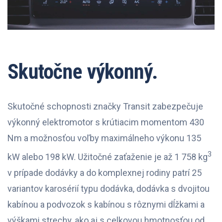
Skutočne výkonný.
Skutočné schopnosti značky Transit zabezpečuje
výkonný elektromotor s krútiacim momentom 430
Nm a možnosťou voľby maximálneho výkonu 135
3
kW alebo 198 kW. Užitočné zaťaženie je až 1 758 kg
v prípade dodávky a do komplexnej rodiny patrí 25
variantov karosérií typu dodávka, dodávka s dvojitou
kabínou a podvozok s kabínou s rôznymi dĺžkami a
výškami strechy, ako aj s celkovou hmotnosťou od