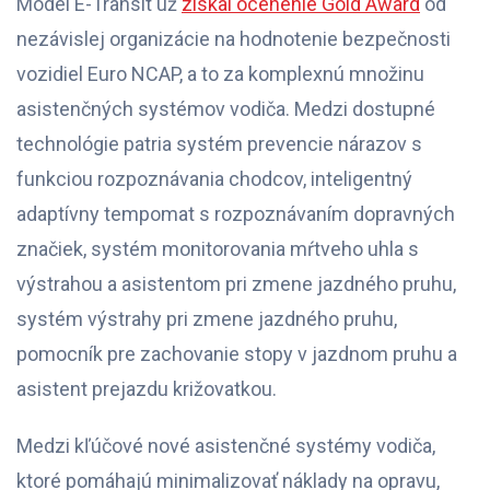
Model E-Transit už
získal ocenenie Gold Award
od
nezávislej organizácie na hodnotenie bezpečnosti
vozidiel Euro NCAP, a to za komplexnú množinu
asistenčných systémov vodiča. Medzi dostupné
technológie patria systém prevencie nárazov s
funkciou rozpoznávania chodcov, inteligentný
adaptívny tempomat s rozpoznávaním dopravných
značiek, systém monitorovania mŕtveho uhla s
výstrahou a asistentom pri zmene jazdného pruhu,
systém výstrahy pri zmene jazdného pruhu,
pomocník pre zachovanie stopy v jazdnom pruhu a
asistent prejazdu križovatkou.
Medzi kľúčové nové asistenčné systémy vodiča,
ktoré pomáhajú minimalizovať náklady na opravu,