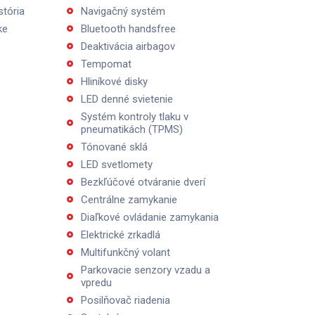
stória
Navigačný systém
ke
Bluetooth handsfree
Deaktivácia airbagov
Tempomat
Hliníkové disky
LED denné svietenie
Systém kontroly tlaku v
pneumatikách (TPMS)
Tónované sklá
LED svetlomety
Bezkľúčové otváranie dverí
Centrálne zamykanie
Diaľkové ovládanie zamykania
Elektrické zrkadlá
Multifunkčný volant
Parkovacie senzory vzadu a
vpredu
Posilňovač riadenia