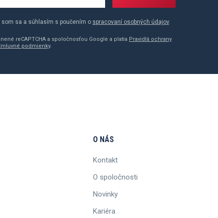
 som sa a súhlasím s poučením o
spracovaní osobných údajov
.
ránené reCAPTCHA a spoločnosťou Google a platia
Pravidlá ochrany
Zmluvné podmienky
.
O NÁS
Kontakt
O spoločnosti
Novinky
Kariéra