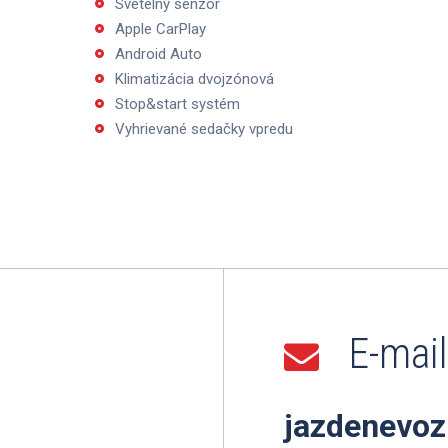
Svetelný senzor
Apple CarPlay
Android Auto
Klimatizácia dvojzónová
Stop&start systém
Vyhrievané sedačky vpredu
E-mail
jazdenevoz