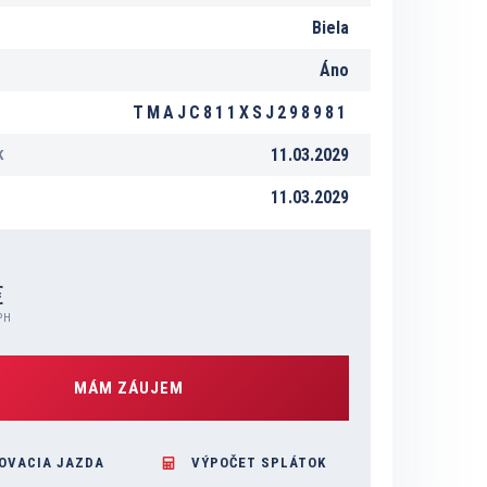
Biela
Áno
TMAJC811XSJ298981
11.03.2029
K
11.03.2029
€
PH
MÁM ZÁUJEM
OVACIA JAZDA
VÝPOČET SPLÁTOK