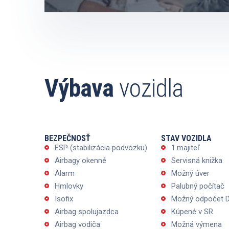
Výbava
vozidla
BEZPEČNOSŤ
STAV VOZIDLA
ESP (stabilizácia podvozku)
1.majiteľ
Airbagy okenné
Servisná knižka
Alarm
Možný úver
Hmlovky
Palubný počítač
Isofix
Možný odpočet 
Airbag spolujazdca
Kúpené v SR
Airbag vodiča
Možná výmena