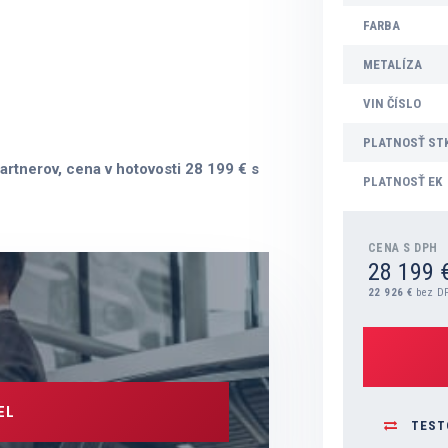
FARBA
METALÍZA
VIN ČÍSLO
PLATNOSŤ ST
artnerov, cena v hotovosti 28 199 € s
PLATNOSŤ EK
CENA S DPH
28 199 
22 926 €
bez D
EL
TEST