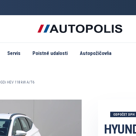
Servis
Poistné udalosti
Autopožičovňa
-GDi HEV 118 kW A/T6
ODPOČET DPH
HYUND