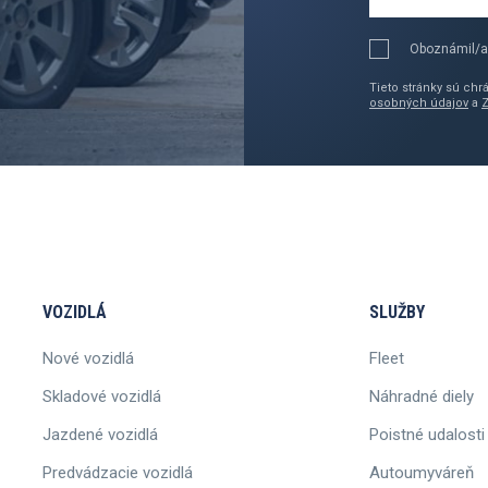
Oboznámil/a
Tieto stránky sú ch
osobných údajov
a
VOZIDLÁ
SLUŽBY
Nové vozidlá
Fleet
Skladové vozidlá
Náhradné diely
Jazdené vozidlá
Poistné udalosti
Predvádzacie vozidlá
Autoumyváreň