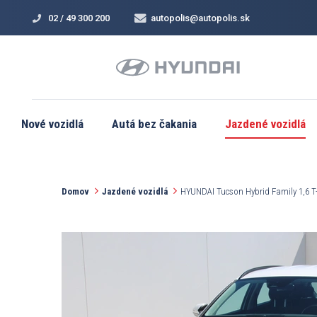
02 / 49 300 200
autopolis@autopolis.sk
Nové vozidlá
Autá bez čakania
Jazdené vozidlá
Domov
Jazdené vozidlá
HYUNDAI Tucson Hybrid Family 1,6 T