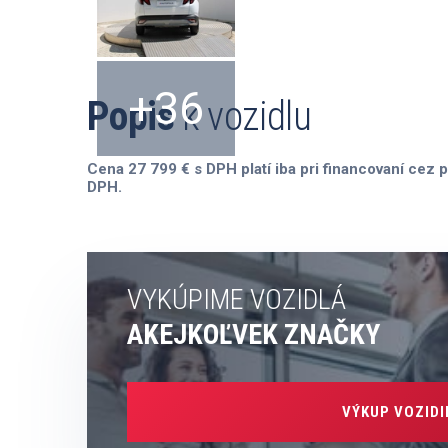
+36
Popis
k vozidlu
Cena 27 799 € s DPH platí iba pri financovaní cez p
DPH.
VYKÚPIME VOZIDLÁ
AKEJKOĽVEK ZNAČKY
VÝKUP VOZIDI