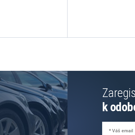
Zaregis
k odob