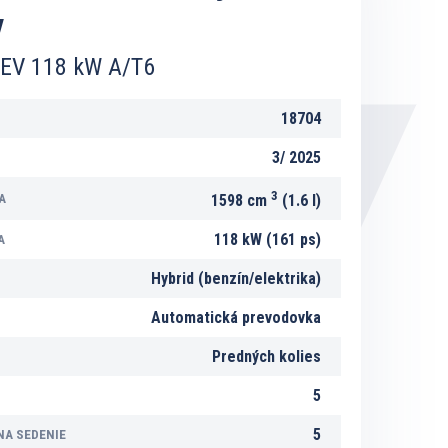
y
HEV 118 kW A/T6
18704
3/
2025
3
A
1598 cm
(1.6 l)
118 kW (161 ps)
A
Hybrid (benzín/elektrika)
Automatická prevodovka
Predných kolies
5
5
NA SEDENIE