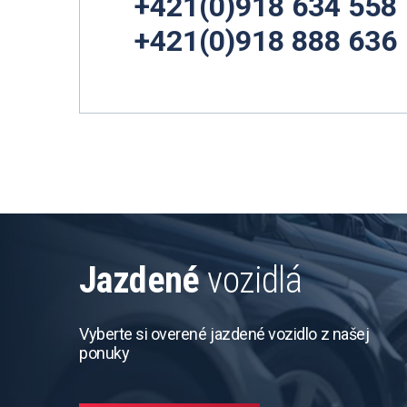
+421(0)918 634 558
+421(0)918 888 636
Jazdené
vozidlá
Vyberte si overené jazdené vozidlo z našej
ponuky