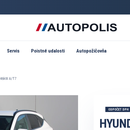
Servis
Poistné udalosti
Autopožičovňa
 146kW A/T7
ODPOČET DPH
HYUND