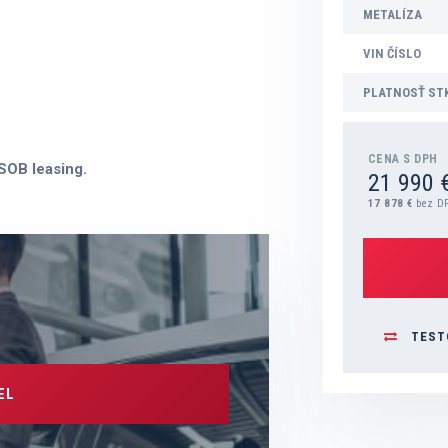
METALÍZA
VIN ČÍSLO
PLATNOSŤ ST
CENA S DPH
ČSOB leasing.
21 990 
17 878 €
bez D
TEST
EL