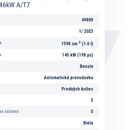
146kW A/T7
49809
1/
2023
3
A
1598 cm
(1.6 l)
145 kW (198 ps)
A
Benzín
Automatická prevodovka
Predných kolies
5
5
NA SEDENIE
Biela