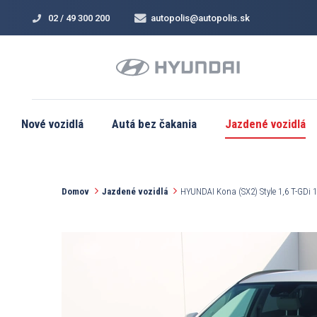
02 / 49 300 200
autopolis@autopolis.sk
Nové vozidlá
Autá bez čakania
Jazdené vozidlá
Domov
Jazdené vozidlá
HYUNDAI Kona (SX2) Style 1,6 T-GDi