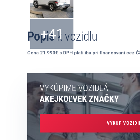
+41
Popis
k vozidlu
Cena 21 990€ s DPH platí iba pri financovaní cez 
VYKÚPIME VOZIDLÁ
AKEJKOĽVEK ZNAČKY
VÝKUP VOZIDI