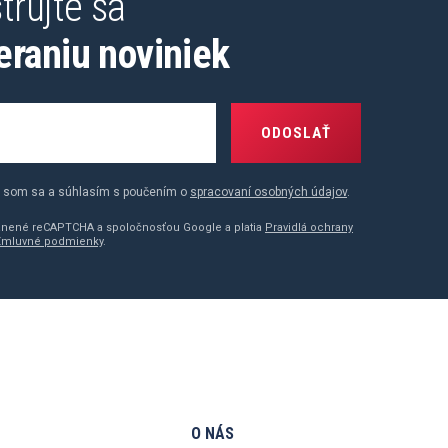
trujte sa
eraniu noviniek
ODOSLAŤ
 som sa a súhlasím s poučením o
spracovaní osobných údajov
.
ránené reCAPTCHA a spoločnosťou Google a platia
Pravidlá ochrany
Zmluvné podmienky
.
O NÁS