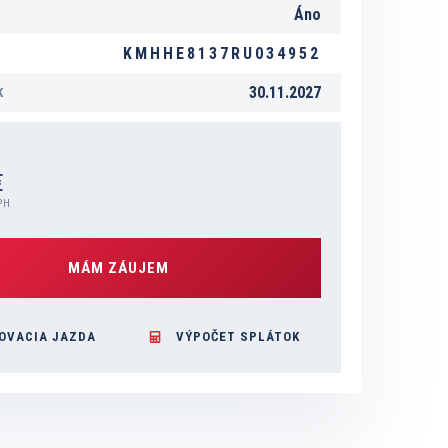
Áno
KMHHE8137RU034952
30.11.2027
K
€
PH
MÁM ZÁUJEM
OVACIA JAZDA
VÝPOČET SPLÁTOK