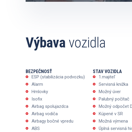
Výbava
vozidla
BEZPEČNOSŤ
STAV VOZIDLA
ESP (stabilizácia podvozku)
1.majiteľ
Alarm
Servisná knižka
Hmlovky
Možný úver
Isofix
Palubný počítač
Airbag spolujazdca
Možný odpočet 
Airbag vodiča
Kúpené v SR
Airbagy bočné vpredu
Možná výmena
ABS
Úplná servisná hi