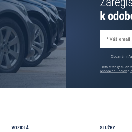
Zaregis
k odob
Oboznámil/a
Tieto stránky sú ch
osobných údajov
a
VOZIDLÁ
SLUŽBY