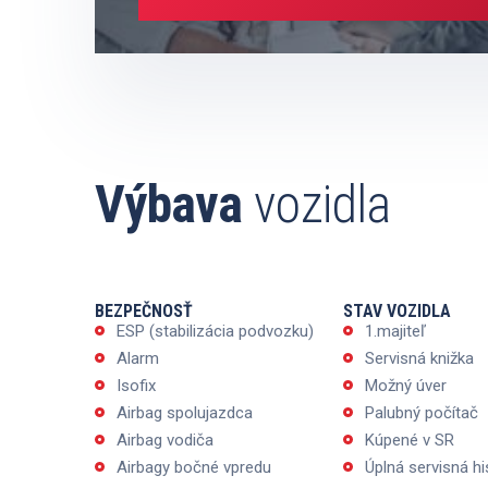
Výbava
vozidla
BEZPEČNOSŤ
STAV VOZIDLA
ESP (stabilizácia podvozku)
1.majiteľ
Alarm
Servisná knižka
Isofix
Možný úver
Airbag spolujazdca
Palubný počítač
Airbag vodiča
Kúpené v SR
Airbagy bočné vpredu
Úplná servisná hi