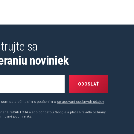
trujte sa
eraniu noviniek
ODOSLAŤ
 som sa a súhlasím s poučením o
spracovaní osobných údajov
.
ránené reCAPTCHA a spoločnosťou Google a platia
Pravidlá ochrany
Zmluvné podmienky
.