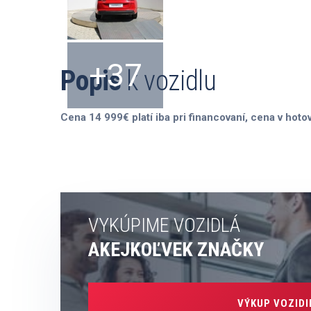
+37
Popis
k vozidlu
Cena 14 999€ platí iba pri financovaní, cena v hoto
VYKÚPIME VOZIDLÁ
AKEJKOĽVEK ZNAČKY
VÝKUP VOZIDI