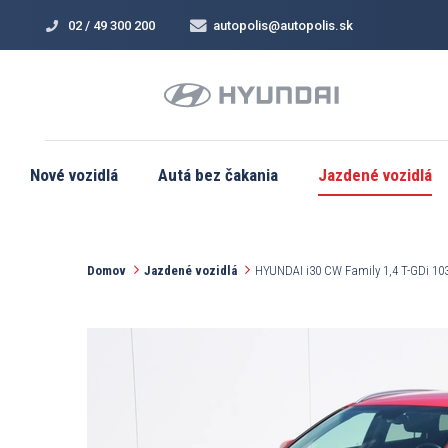
02 / 49 300 200
autopolis@autopolis.sk
Nové vozidlá
Autá bez čakania
Jazdené vozidlá
Domov
Jazdené vozidlá
HYUNDAI i30 CW Family 1,4 T-GDi 1