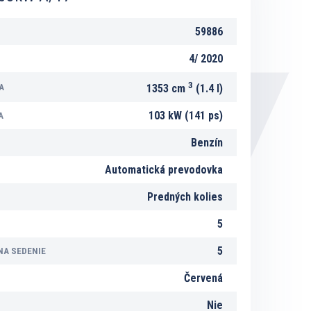
59886
4/
2020
3
A
1353 cm
(1.4 l)
103 kW (141 ps)
A
Benzín
Automatická prevodovka
Predných kolies
5
5
NA SEDENIE
Červená
Nie