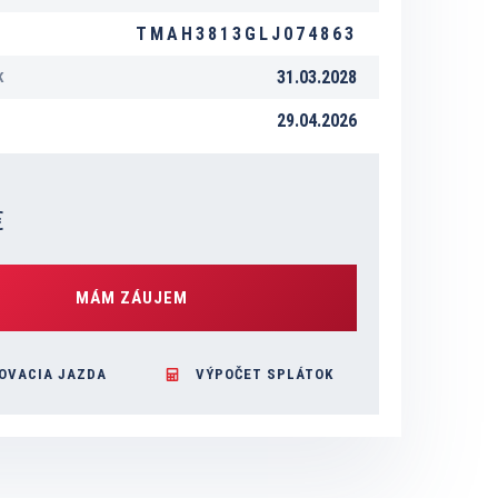
TMAH3813GLJ074863
31.03.2028
K
29.04.2026
€
MÁM ZÁUJEM
OVACIA JAZDA
VÝPOČET SPLÁTOK