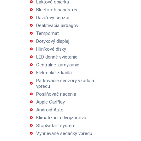
Lakťová opierka
Bluetooth handsfree
Dažďový senzor
Deaktivácia airbagov
Tempomat
Dotykový displej
Hliníkové disky
LED denné svietenie
Centrálne zamykanie
Elektrické zrkadlá
Parkovacie senzory vzadu a
vpredu
Posilňovač riadenia
Apple CarPlay
Android Auto
Klimatizácia dvojzónová
Stop&start systém
Vyhrievané sedačky vpredu