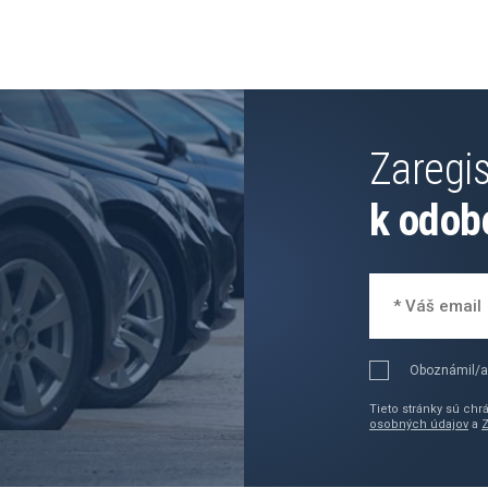
Zaregis
k odob
Oboznámil/a
Tieto stránky sú ch
osobných údajov
a