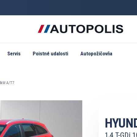
Servis
Poistné udalosti
Autopožičovňa
03kW A/T7
HYUND
1,4 T-GDi 