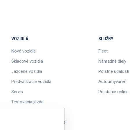
VOZIDLÁ
SLUŽBY
Nové vozidlá
Fleet
Skladové vozidlá
Náhradné diely
Jazdené vozidlá
Poistné udalosti
Predvádzacie vozidlá
Autoumyváreň
Servis
Poistenie online
Testovacia jazda
Akcie
Informácie o ponuke vozidiel