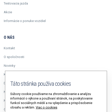
Testovacia jazda
Akcie
Informácie o ponuke vozidiel
O NÁS
Kontakt
O spoločnosti
Novinky
Kariéra
Táto stránka používa cookies
Duálne vzdelávanie
Napísali o nás
Súbory cookie používame na zhromažďovanie a analýzu
informácií o výkone a používaní stránok, na poskytovanie
Napíšte riaditeľovi
funkcií sociálnych médií a na vylepšenie a prispôsobenie
obsahu a reklám.
Viac o cookies
GDPR