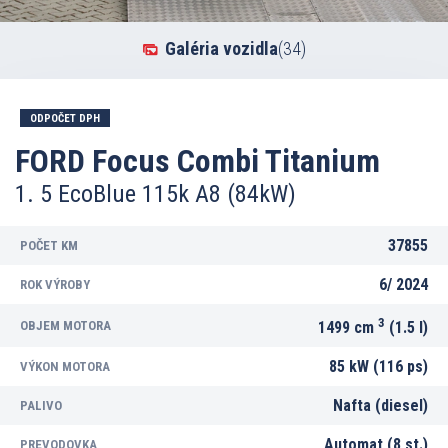
Galéria vozidla
(34)
ODPOČET DPH
FORD Focus Combi Titanium
1. 5 EcoBlue 115k A8 (84kW)
37855
POČET KM
6/
2024
ROK VÝROBY
3
OBJEM MOTORA
1499 cm
(1.5 l)
85 kW (116 ps)
VÝKON MOTORA
Nafta (diesel)
PALIVO
Automat (8 st.)
PREVODOVKA