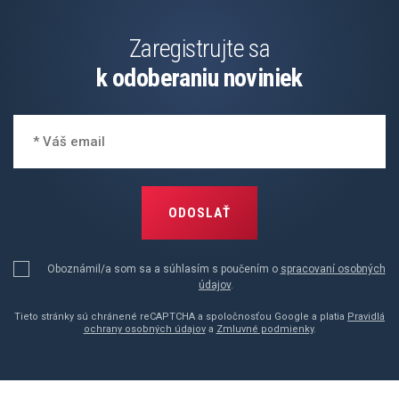
Zaregistrujte sa
k odoberaniu noviniek
ODOSLAŤ
Oboznámil/a som sa a súhlasím s poučením o
spracovaní osobných
údajov
.
Tieto stránky sú chránené reCAPTCHA a spoločnosťou Google a platia
Pravidlá
ochrany osobných údajov
a
Zmluvné podmienky
.