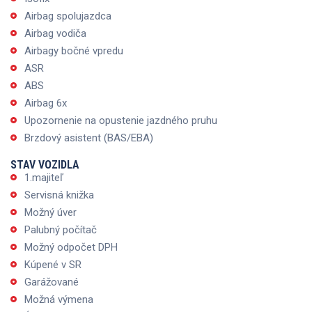
Airbag spolujazdca
Airbag vodiča
Airbagy bočné vpredu
ASR
ABS
Airbag 6x
Upozornenie na opustenie jazdného pruhu
Brzdový asistent (BAS/EBA)
STAV VOZIDLA
1.majiteľ
Servisná knižka
Možný úver
Palubný počítač
Možný odpočet DPH
Kúpené v SR
Garážované
Možná výmena