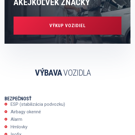
AKEJKOĽVEK ZNAČKY
VÝKUP VOZIDIEL
VÝBAVA
VOZIDLA
BEZPEČNOSŤ
ESP (stabilizácia podvozku)
Airbagy okenné
Alarm
Hmlovky
Isofix