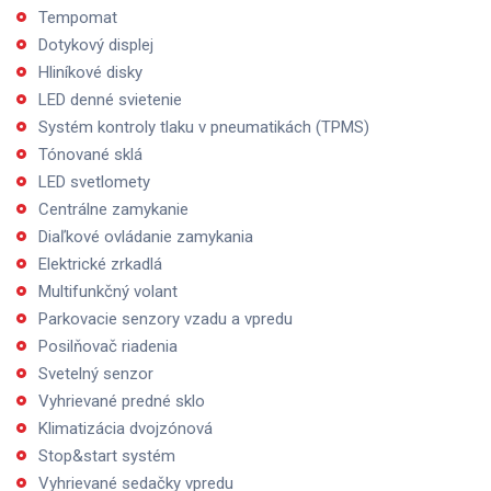
Tempomat
Dotykový displej
Hliníkové disky
LED denné svietenie
Systém kontroly tlaku v pneumatikách (TPMS)
Tónované sklá
LED svetlomety
Centrálne zamykanie
Diaľkové ovládanie zamykania
Elektrické zrkadlá
Multifunkčný volant
Parkovacie senzory vzadu a vpredu
Posilňovač riadenia
Svetelný senzor
Vyhrievané predné sklo
Klimatizácia dvojzónová
Stop&start systém
Vyhrievané sedačky vpredu