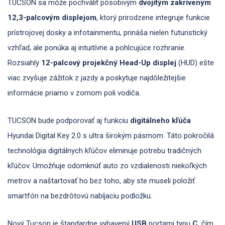
TUCSON sa môže pochváliť pôsobivým
dvojitým zakriveným
12,3-palcovým displejom
, ktorý prirodzene integruje funkcie
prístrojovej dosky a infotainmentu, prináša nielen futuristický
vzhľad, ale ponúka aj intuitívne a pohlcujúce rozhranie.
Rozsiahly
12-palcový projekčný Head-Up displej
(HUD) ešte
viac zvyšuje zážitok z jazdy a poskytuje najdôležitejšie
informácie priamo v zornom poli vodiča.
TUCSON bude podporovať aj funkciu
digitálneho kľúča
Hyundai Digital Key 2.0 s ultra širokým pásmom. Táto pokročilá
technológia digitálnych kľúčov eliminuje potrebu tradičných
kľúčov. Umožňuje odomknúť auto zo vzdialenosti niekoľkých
metrov a naštartovať ho bez toho, aby ste museli položiť
smartfón na bezdrôtovú nabíjaciu podložku.
Nový Tucson je štandardne vybavený
USB
portami typu
C
, čím