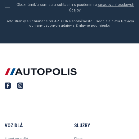
Oboznámil/a som sa a súhlasím s poučením o
spracovaní osobných
údajov
.
Tieto stránky sú chránené reCAPTCHA a spoločnosťou Google a platia
Pravidlá
ochrany osobných údajov
a
Zmluvné podmienky
.
VOZIDLÁ
SLUŽBY
Nové vozidlá
Fleet