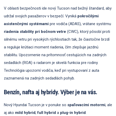
V oblasti bezpečnosti ide nový Tucson nad bežný štandard, aby
udržal svojich pasažierov v bezpečí. Vyniká
pokročilými
asistenčnými systémami
pre vodiča (ADAS), vrátane systému
riadenia stability pri bočnom vetre
(CWC), ktorý pôsobí proti
silnému vetru pri vysokých rýchlostiach tak, že čiastočne brzdí
a reguluje krútiaci moment riadenia, čím zlepšuje jazdnú
stabilitu. Upozornenie na prítomnosť cestujúcich na zadných
sedadlách (ROA) s radarom je skvelá funkcia pre rodiny.
Technológia upozorní vodiča, keď pri vystupovaní z auta
zaznamená na zadných sedadlách pohyb.
Benzín, nafta aj hybridy. Výber je na vás.
Nový Hyundai Tucson je v ponuke so
spaľovacími motormi
, ale
aj ako
mild hybrid
,
full hybrid
a
plug-in hybrid
.