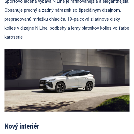
Športovo ladená výbava N Line je rafinovanejšia a elegantnejšia.
Obsahuje predný a zadný nárazník so špeciálnym dizajnom,
prepracovanú mriežku chladiča, 19-palcové zliatinové disky
kolies v dizajne N Line, podbehy a lemy blatníkov kolies vo farbe
karosérie.
Nový interiér