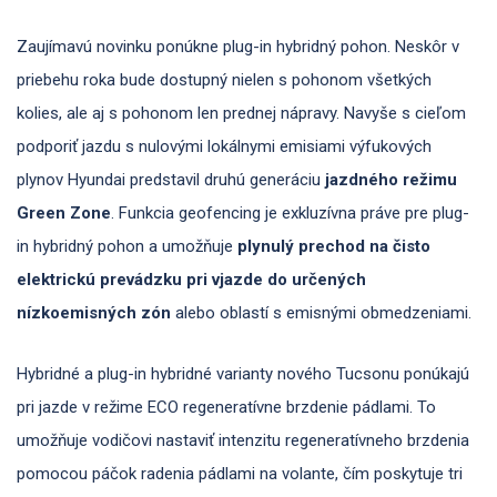
Zaujímavú novinku ponúkne plug-in hybridný pohon. Neskôr v
priebehu roka bude dostupný nielen s pohonom všetkých
kolies, ale aj s pohonom len prednej nápravy. Navyše s cieľom
podporiť jazdu s nulovými lokálnymi emisiami výfukových
plynov Hyundai predstavil druhú generáciu
jazdného režimu
Green Zone
. Funkcia geofencing je exkluzívna práve pre plug-
in hybridný pohon a umožňuje
plynulý prechod na čisto
elektrickú prevádzku pri vjazde do určených
nízkoemisných zón
alebo oblastí s emisnými obmedzeniami.
Hybridné a plug-in hybridné varianty nového Tucsonu ponúkajú
pri jazde v režime ECO regeneratívne brzdenie pádlami. To
umožňuje vodičovi nastaviť intenzitu regeneratívneho brzdenia
pomocou páčok radenia pádlami na volante, čím poskytuje tri