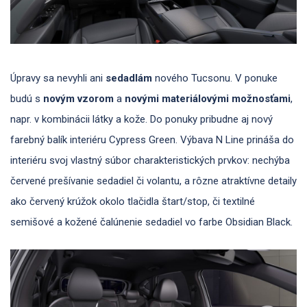
Úpravy sa nevyhli ani
sedadlám
nového Tucsonu. V ponuke
budú s
novým vzorom
a
novými materiálovými možnosťami
,
napr. v kombinácii látky a kože. Do ponuky pribudne aj nový
farebný balík interiéru Cypress Green. Výbava N Line prináša do
interiéru svoj vlastný súbor charakteristických prvkov: nechýba
červené prešívanie sedadiel či volantu, a rôzne atraktívne detaily
ako červený krúžok okolo tlačidla štart/stop, či textilné
semišové a kožené čalúnenie sedadiel vo farbe Obsidian Black.