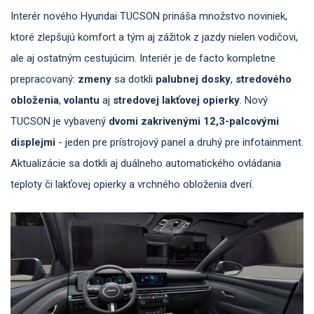
Interér nového Hyundai TUCSON prináša množstvo noviniek,
ktoré zlepšujú komfort a tým aj zážitok z jazdy nielen vodičovi,
ale aj ostatným cestujúcim. Interiér je de facto kompletne
prepracovaný:
zmeny
sa dotkli
palubnej
dosky
,
stredového
obloženia
,
volantu
aj
stredovej lakťovej opierky
. Nový
TUCSON je vybavený
dvomi zakrivenými 12,3-palcovými
displejmi
- jeden pre prístrojový panel a druhý pre infotainment.
Aktualizácie sa dotkli aj duálneho automatického ovládania
teploty či lakťovej opierky a vrchného obloženia dverí.