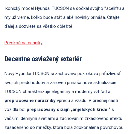
Ikonický model Hyundai TUCSON sa dočkal svojho faceliftu a
my už vieme, koľko bude stáť a aké novinky prináša. Čítajte
ďalej a dozviete sa všetko dôležité.
Preskoč na cenníky
Decentne osviežený exteriér
Nový Hyundai TUCSON si zachováva pokrokovú príťažlivosť
svojich predchodcov a zároveň prináša nové aktualizácie.
TUCSON charakterizuje elegantný a moderný vzhľad a
prepracované nárazníky
vpredu a vzadu. V prednej časti
vozidla bol
prepracovaný dizajn „anjelských krídel“
s
väčšími dennými svetlami a zachovaním zrkadlového efektu
zasadeného do mriežky, ktorá bola zdokonalená povrchovou