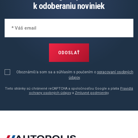
k odoberaniu noviniek
ODOSLAŤ
Oboznámil/a som sa a súhlasím s poučením o
spracovaní osobných
údajov
.
Tieto stránky sú chránené reCAPTCHA a spoločnosťou Google a platia
Pravidlá
ochrany osobných údajov
a
Zmluvné podmienky
.