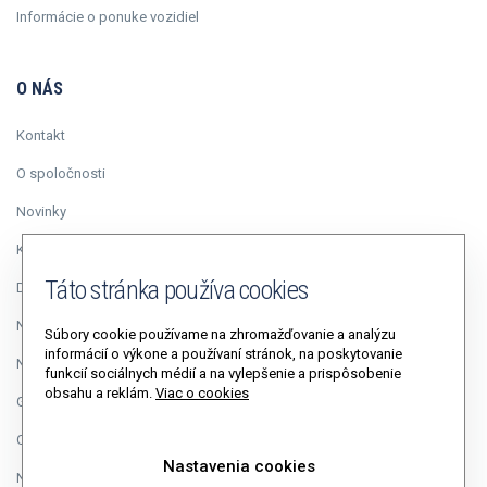
Informácie o ponuke vozidiel
O NÁS
Kontakt
O spoločnosti
Novinky
Kariéra
Táto stránka používa cookies
Duálne vzdelávanie
Napísali o nás
Súbory cookie používame na zhromažďovanie a analýzu
informácií o výkone a používaní stránok, na poskytovanie
Napíšte riaditeľovi
funkcií sociálnych médií a na vylepšenie a prispôsobenie
obsahu a reklám.
Viac o cookies
GDPR
Cookies
Nastavenia cookies
Nastavenia cookies