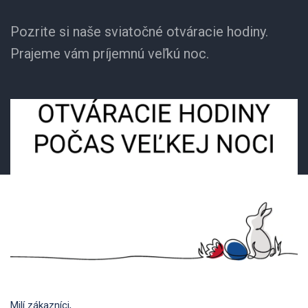
Pozrite si naše sviatočné otváracie hodiny.
Prajeme vám príjemnú veľkú noc.
Milí zákazníci,