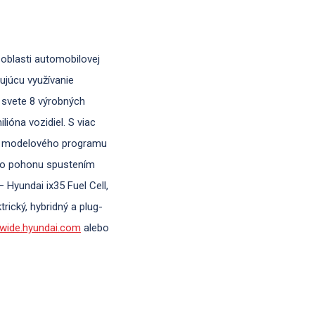
oblasti automobilovej
ujúcu využívanie
 svete 8 výrobných
ióna vozidiel. S viac
ho modelového programu
kého pohonu spustením
Hyundai ix35 Fuel Cell,
rický, hybridný a plug-
dwide.hyundai.com
alebo