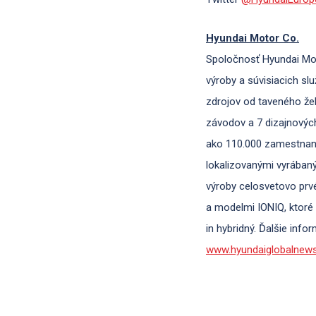
Hyundai Motor Co.
Spoločnosť Hyundai Mot
výroby a súvisiacich s
zdrojov od taveného že
závodov a 7 dizajnových
ako 110.000 zamestnan
lokalizovanými vyrábaný
výroby celosvetovo prv
a modelmi IONIQ, ktoré a
in hybridný. Ďalšie info
www.hyundaiglobalnew