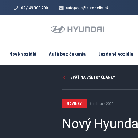
02 / 49 300 200
autopolis@autopolis.sk
Nové vozidlá
Autá bez čakania
Jazdené vozidlá
SPÄŤ NA VŠETKY ČLÁNKY
6. február 2020
NOVINKY
Nový Hyundai