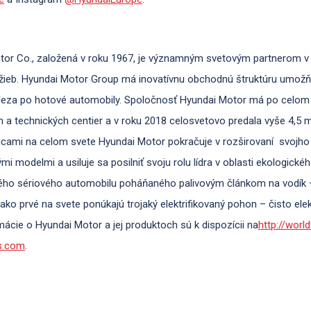
or Co., založená v roku 1967, je významným svetovým partnerom v 
lužieb. Hyundai Motor Group má inovatívnu obchodnú štruktúru umožň
leza po hotové automobily. Spoločnosť Hyundai Motor má po celom
 a technických centier a v roku 2018 celosvetovo predala vyše 4,5 mil
cami na celom svete Hyundai Motor pokračuje v rozširovaní svoj
mi modelmi a usiluje sa posilniť svoju rolu lídra v oblasti ekologic
ého sériového automobilu poháňaného palivovým článkom na vodík – 
ko prvé na svete ponúkajú trojaký elektrifikovaný pohon – čisto elekt
rmácie o Hyundai Motor a jej produktoch sú k dispozícii na
http://worl
s.com
.