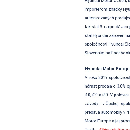
Hyundai Motor Czech, s.
importérom značky Hyun
autorizovaných predajc
tak stal 3. najpredáva
stal Hyundai zároveň n
spoločnosti Hyundai Slo
Slovensko na Faceboo
Hyundai Motor Europ
V roku 2019 spoločnos
nárast predaja o 3,8% o
i10, i20 a i30. V polov
závody - v Českej repub
predáva automobily v 41
Motor Europe a jej prod
Twitter
@HyundaiEurop