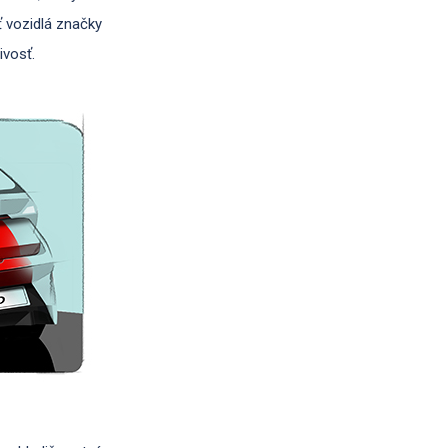
ť vozidlá značky
ivosť.