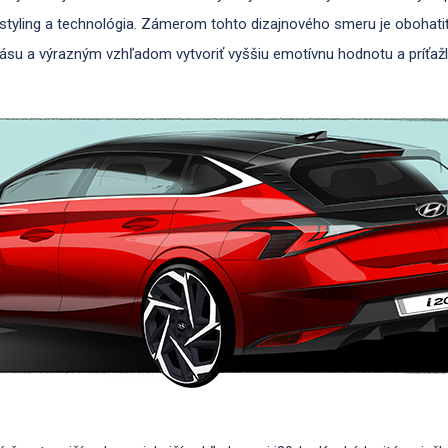
, styling a technológia. Zámerom tohto dizajnového smeru je obohati
ásu a výrazným vzhľadom vytvoriť vyššiu emotívnu hodnotu a príťažl