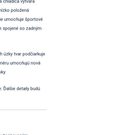
a chladiča vytvára
 nízko položená
érie umocňuje športové
ule spojené so zadným
ch úzky tvar podčiarkuje
teriéru umocňujú nová
vky.
. Ďalšie detaily budú