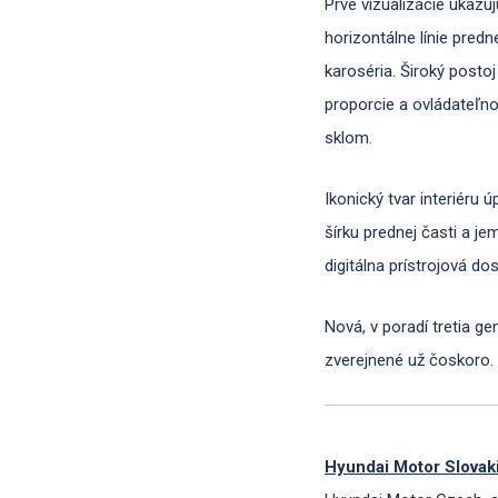
Prvé vizualizácie ukazu
horizontálne línie pred
karoséria. Široký posto
proporcie a ovládateľno
sklom.
Ikonický tvar interiéru 
šírku prednej časti a j
digitálna prístrojová d
Nová, v poradí tretia g
zverejnené už čoskoro.
Hyundai Motor Slovak