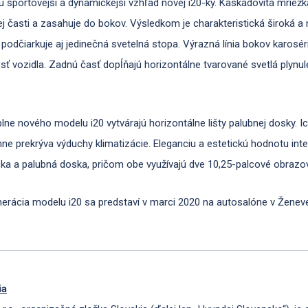
jú športovejší a dynamickejší vzhľad novej i20-ky. Kaskádovitá mriežk
nej časti a zasahuje do bokov. Výsledkom je charakteristická široká a
j podčiarkuje aj jedinečná svetelná stopa. Výrazná línia bokov karos
sť vozidla. Zadnú časť dopĺňajú horizontálne tvarované svetlá plyn
úplne nového modelu i20 vytvárajú horizontálne lišty palubnej dosky. I
emne prekrýva výduchy klimatizácie. Eleganciu a estetickú hodnotu in
oska a palubná doska, pričom obe využívajú dve 10,25-palcové obrazo
enerácia modelu i20 sa predstaví v marci 2020 na autosalóne v Ženeve
ia