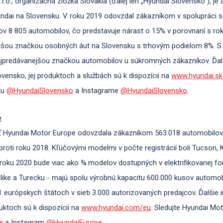
r.o., organizačná zložka Slovakia (ďalej len „Hyundai Slovensko“), j
dai na Slovensku. V roku 2019 odovzdal zákazníkom v spolupráci s
ov 8 805 automobilov, čo predstavuje nárast o 15% v porovnaní s r
nejšou značkou osobných áut na Slovensku s trhovým podielom 8%. S 
ajpredávanejšou značkou automobilov u súkromných zákazníkov. Ďal
vensko, jej produktoch a službách sú k dispozícii na
www.hyundai.sk
ku
@HyundaiSlovensko
a Instagrame
@HyundaiSlovensko
.
e
ť Hyundai Motor Europe odovzdala zákazníkom 563.018 automobilov
proti roku 2018. Kľúčovými modelmi v počte registrácií boli Tucson, 
ici roku 2020 bude viac ako ¾ modelov dostupných v elektrifikovanej 
like a Turecku - majú spolu výrobnú kapacitu 600.000 kusov automob
 európskych štátoch v sieti 3.000 autorizovaných predajcov. Ďalšie
uktoch sú k dispozícii na
www.hyundai.com/eu
. Sledujte Hyundai Mot
e
a Instagram
@HyundaiEurope
.