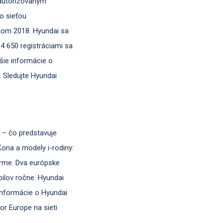
e autorizovaným
o sieťou
okom 2018. Hyundai sa
4 650 registráciami sa
šie informácie o
. Sledujte Hyundai
 – čo predstavuje
Kona a modely i-rodiny:
forme. Dva európske
ilov ročne. Hyundai
 informácie o Hyundai
or Europe na sieti