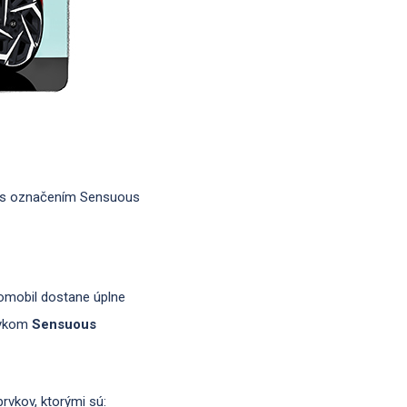
ai s označením Sensuous
tomobil dostane úplne
azykom
Sensuous
vkov, ktorými sú: