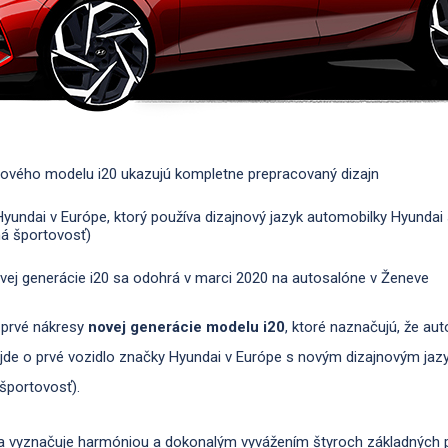
nového modelu i20 ukazujú kompletne prepracovaný dizajn
Hyundai v Európe, ktorý používa dizajnový jazyk automobilky Hyund
á športovosť)
vej generácie i20 sa odohrá v marci 2020 na autosalóne v Ženeve
 prvé nákresy
novej generácie modelu i20
, ktoré naznačujú, že au
ôjde o prvé vozidlo značky Hyundai v Európe s novým dizajnovým j
športovosť).
 vyznačuje harmóniou a dokonalým vyvážením štyroch základných pr