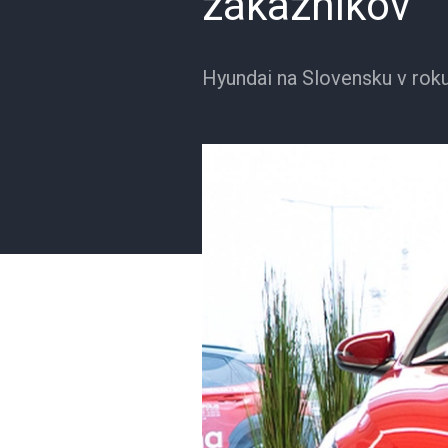
zákazníkov
Hyundai na Slovensku v rok