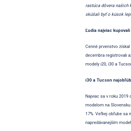
rastúca dôvera našich 
skúšali byť o kúsok lep
Ľudia najviac kupoval
Cenné prvenstvo získal 
decembra registrovali 
modely i20, i30 a Tucson
i30 a Tucson najobľú
Najviac sa v roku 2019 
modelom na Slovensku v
17%. Veľkej obľube sa 
napredávanejším model