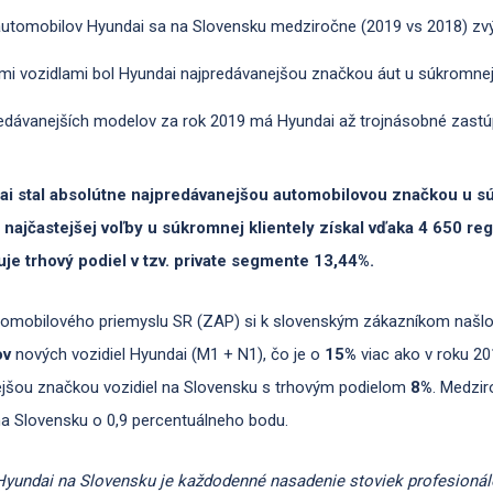
automobilov Hyundai sa na Slovensku medziročne (2019 vs 2018) zvýš
mi vozidlami bol Hyundai najpredávanejšou značkou áut u súkromnej k
dávanejších modelov za rok 2019 má Hyundai až trojnásobné zastúpe
ai stal absolútne najpredávanejšou automobilovou značkou u 
 najčastejšej voľby u súkromnej klientely získal vďaka 4 650 r
uje trhový podiel v tzv. private segmente 13,44%.
omobilového priemyslu SR (ZAP) si k slovenským zákazníkom našlo
ov
nových vozidiel Hyundai (M1 + N1), čo je o
15%
viac ako v roku 2
ejšou značkou vozidiel na Slovensku s trhovým podielom
8%
. Medzir
na Slovensku o 0,9 percentuálneho bodu.
undai na Slovensku je každodenné nasadenie stoviek profesionálov