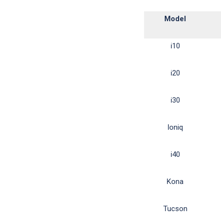
Model
i10
i20
i30
Ioniq
i40
Kona
Tucson