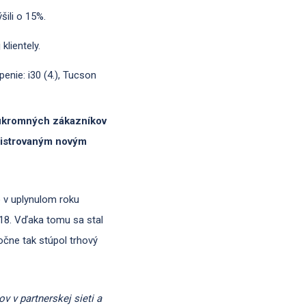
ili o 15%.
lientely.
nie: i30 (4.), Tucson
súkromných zákazníkov
egistrovaným novým
 v uplynulom roku
018. Vďaka tomu sa stal
očne tak stúpol trhový
 v partnerskej sieti a