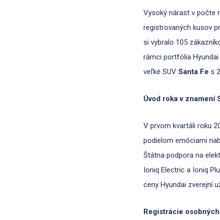
Vysoký nárast v počte r
registrovaných kusov p
si vybralo 105 zákazník
rámci portfólia Hyunda
veľké SUV
Santa Fe
s 2
Úvod roka v znamení S
V prvom kvartáli roku 
podielom emóciami nabit
Štátna podpora na elekt
Ioniq Electric a Ioniq 
ceny Hyundai zverejní 
Registrácie osobných 