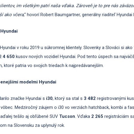
klientov, im všetkým patrí naša vďaka. Zároveň je to pre nás záväz
ší ako včera
,“ hovorí Robert Baumgartner, generálny riaditeľ Hyundai
i Hyundai
Hyundai v roku 2019 u súkromnej klientely. Slovenky a Slováci si ak
až
4 650
kusov nových vozidiel Hyundai. Pod tento úspech sa najväč
, ktoré patria vo svojich triedach k najpredávanejším.
benejšími modelmi Hyundai
darilo značke Hyundai s
i30
, ktorý sa stal s
3 482
registrovanými kus
ôbec. Medziročný záujem o i30 vo verziách hatchback, kombi a fas
naďalej tešilo aj obľúbené SUV
Tucson
. Vďaka
2 265
registráciám sa
om na Slovensku za uplynulý rok.