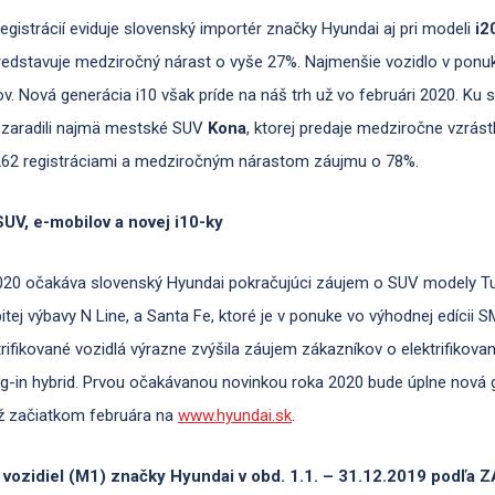
egistrácií eviduje slovenský importér značky Hyundai aj pri modeli
i2
redstavuje medziročný nárast o vyše 27%. Najmenšie vozidlo v ponu
ov. Nová generácia i10 však príde na náš trh už vo februári 2020. Ku
i zaradili najmä mestské SUV
Kona
, ktorej predaje medziročne vzrástli
62 registráciami a medziročným nárastom záujmu o 78%.
UV, e-mobilov a novej i10-ky
2020 očakáva slovenský Hyundai pokračujúci záujem o SUV modely T
ej výbavy N Line, a Santa Fe, ktoré je v ponuke vo výhodnej edícii 
rifikované vozidlá výrazne zvýšila záujem zákazníkov o elektrifikova
Plug-in hybrid. Prvou očakávanou novinkou roka 2020 bude úplne nová g
už začiatkom februára na
www.hyundai.sk
.
vozidiel (M1) značky Hyundai v obd. 1.1. – 31.12.2019 podľa 