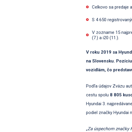
Celkovo sa predaje 
S 4 650 registrovaný
V zozname 15 najpre
(7.) a i20 (11.).
V roku 2019 sa Hyund
na Slovensku.
Pozíciu
vozidlám, čo predstav
Podľa údajov Zväzu aut
cestu spolu
8 805
kus
Hyundai 3. najpredávan
podiel značky Hyundai 
„
Za úspechom značky Hy