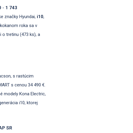
0
-
1 743
ke značky Hyundai,
i10
,
 skokanom roka sa v
 o tretinu (473 ks), a
ucson, s rastúcim
SMART s cenou 34 490 €.
né modely Kona Electric,
enerácia i10, ktorej
ZAP SR