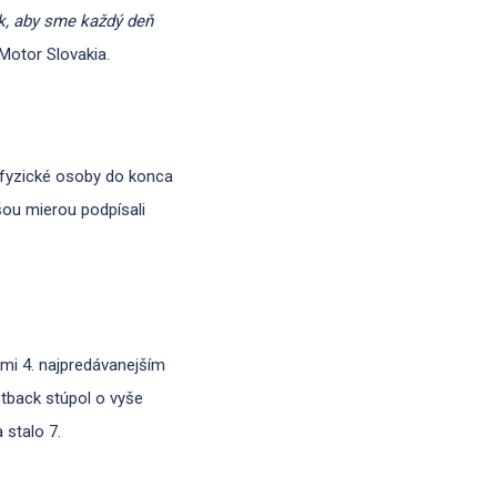
ok, aby sme každý deň
 Motor Slovakia.
o fyzické osoby do konca
šou mierou podpísali
mi 4. najpredávanejším
tback stúpol o vyše
 stalo 7.