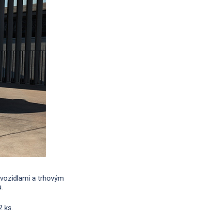
 vozidlami a trhovým
.
2 ks.