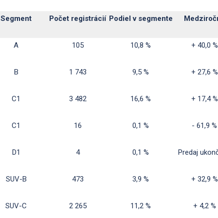
Segment
Počet registrácií
Podiel v segmente
Medziroč
A
105
10,8 %
+ 40,0 %
B
1 743
9,5 %
+ 27,6 %
C1
3 482
16,6 %
+ 17,4 %
C1
16
0,1 %
- 61,9 %
D1
4
0,1 %
Predaj ukon
SUV-B
473
3,9 %
+ 32,9 %
SUV-C
2 265
11,2 %
+ 4,2 %