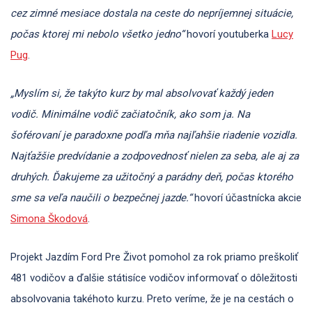
cez zimné mesiace dostala na ceste do nepríjemnej situácie,
počas ktorej mi nebolo všetko jedno“
hovorí youtuberka
Lucy
Pug
.
„Myslím si, že takýto kurz by mal absolvovať každý jeden
vodič. Minimálne vodič začiatočník, ako som ja. Na
šoférovaní je paradoxne podľa mňa najľahšie riadenie vozidla.
Najťažšie predvídanie a zodpovednosť nielen za seba, ale aj za
druhých. Ďakujeme za užitočný a parádny deň, počas ktorého
sme sa veľa naučili o bezpečnej jazde.“
hovorí účastnícka akcie
Simona Škodová
.
Projekt Jazdím Ford Pre Život pomohol za rok priamo preškoliť
481 vodičov a ďalšie státisíce vodičov informovať o dôležitosti
absolvovania takéhoto kurzu. Preto veríme, že je na cestách o