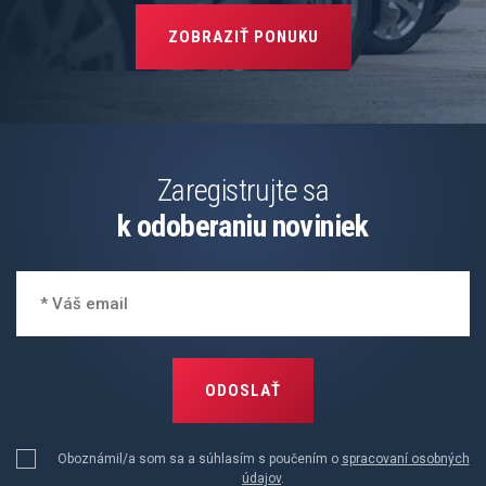
ZOBRAZIŤ PONUKU
Zaregistrujte sa
k odoberaniu noviniek
ODOSLAŤ
Oboznámil/a som sa a súhlasím s poučením o
spracovaní osobných
údajov
.