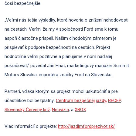
čosi bezpečnejšie.
„Veľmi nás tešia výsledky, ktoré hovoria o znížení nehodovosti
na cestách. Verím, že my v spoločnosti Ford sme k tomu
aspoň čiastočne prispeli. Naším dlhodobým zámerom je
prispievať k podpore bezpečnosti na cestách. Projekt
hodnotíme veľmi pozitívne a plánujeme v ňom naďalej
pokračovať,“ povedal Ján Hnat, marketingový manažér Summit
Motors Slovakia, importéra značky Ford na Slovensku.
Partneri, vďaka ktorým sa projekt mohol uskutočniť a pre
účastníkov bol bezplatný:
Centrum bezpečnej jazdy,
BECEP
,
Slovenský Červený kríž
,
Neovízia
, a
XBOX
Viac informácií o projekte:
http://jazdimfordprezivot.sk/