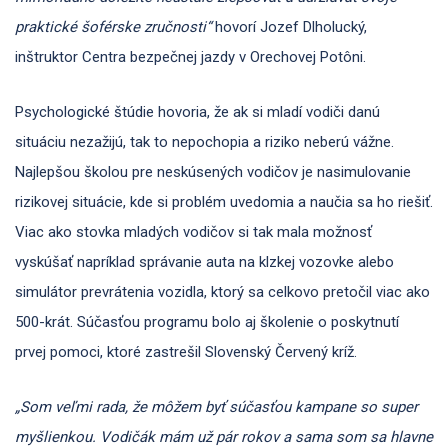
praktické šoférske zručnosti“
hovorí Jozef Dlholucký,
inštruktor Centra bezpečnej jazdy v Orechovej Potôni.
Psychologické štúdie hovoria, že ak si mladí vodiči danú
situáciu nezažijú, tak to nepochopia a riziko neberú vážne.
Najlepšou školou pre neskúsených vodičov je nasimulovanie
rizikovej situácie, kde si problém uvedomia a naučia sa ho riešiť.
Viac ako stovka mladých vodičov si tak mala možnosť
vyskúšať napríklad správanie auta na klzkej vozovke alebo
simulátor prevrátenia vozidla, ktorý sa celkovo pretočil viac ako
500-krát. Súčasťou programu bolo aj školenie o poskytnutí
prvej pomoci, ktoré zastrešil Slovenský Červený kríž.
„Som veľmi rada, že môžem byť súčasťou kampane so super
myšlienkou. Vodičák mám už pár rokov a sama som sa hlavne