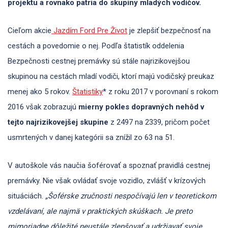
projektu a rovnako patria do skupiny mladých vodičov.
Cieľom akcie
Jazdím Ford Pre Život
je zlepšiť bezpečnosť na
cestách a povedomie o nej. Podľa štatistík oddelenia
Bezpečnosti cestnej premávky sú stále najrizikovejšou
skupinou na cestách mladí vodiči, ktorí majú vodičský preukaz
menej ako 5 rokov.
Štatistiky
* z roku 2017 v porovnaní s rokom
2016 však zobrazujú
mierny pokles dopravných nehôd v
tejto najrizikovejšej skupine
z 2497 na 2339, pričom počet
usmrtených v danej kategórii sa znížil zo 63 na 51.
V autoškole vás naučia šoférovať a spoznať pravidlá cestnej
premávky. Nie však ovládať svoje vozidlo, zvlášť v krízových
situáciách.
„Šoférske zručnosti nespočívajú len v teoretickom
vzdelávaní, ale najmä v praktických skúškach. Je preto
mimoriadne dôležité neustále zlepšovať a udržiavať svoje