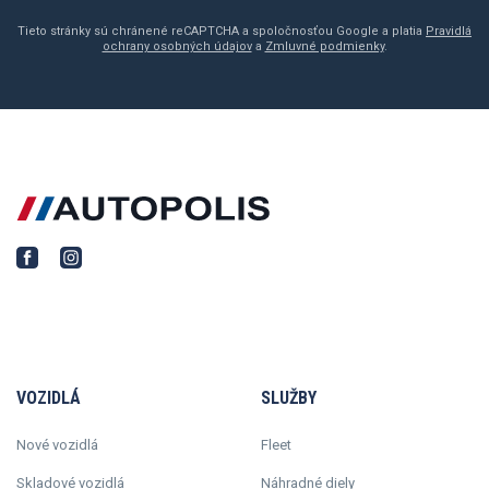
Tieto stránky sú chránené reCAPTCHA a spoločnosťou Google a platia
Pravidlá
ochrany osobných údajov
a
Zmluvné podmienky
.
VOZIDLÁ
SLUŽBY
Nové vozidlá
Fleet
Skladové vozidlá
Náhradné diely