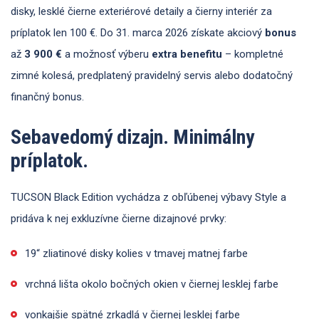
disky, lesklé čierne exteriérové detaily a čierny interiér za
príplatok len 100 €. Do 31. marca 2026 získate akciový
bonus
až
3 900 €
a možnosť výberu
extra benefitu
– kompletné
zimné kolesá, predplatený pravidelný servis alebo dodatočný
finančný bonus.
Sebavedomý dizajn. Minimálny
príplatok.
TUCSON Black Edition vychádza z obľúbenej výbavy Style a
pridáva k nej exkluzívne čierne dizajnové prvky:
19“ zliatinové disky kolies v tmavej matnej farbe
vrchná lišta okolo bočných okien v čiernej lesklej farbe
vonkajšie spätné zrkadlá v čiernej lesklej farbe