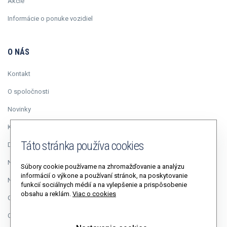
Akcie
Informácie o ponuke vozidiel
O NÁS
Kontakt
O spoločnosti
Novinky
Kariéra
Táto stránka používa cookies
Duálne vzdelávanie
Napísali o nás
Súbory cookie používame na zhromažďovanie a analýzu
informácií o výkone a používaní stránok, na poskytovanie
Napíšte riaditeľovi
funkcií sociálnych médií a na vylepšenie a prispôsobenie
obsahu a reklám.
Viac o cookies
GDPR
Cookies