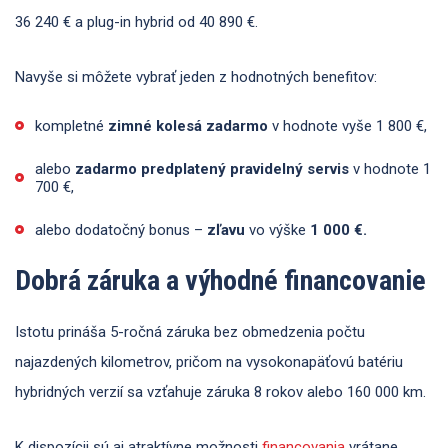
36 240 € a plug-in hybrid od 40 890 €.
Navyše si môžete vybrať jeden z hodnotných benefitov:
kompletné
zimné kolesá zadarmo
v hodnote vyše 1 800 €,
alebo
zadarmo predplatený pravidelný servis
v hodnote 1
700 €,
alebo dodatočný bonus –
zľavu
vo výške
1 000 €.
Dobrá záruka a výhodné financovanie
Istotu prináša 5-ročná záruka bez obmedzenia počtu
najazdených kilometrov, pričom na vysokonapäťovú batériu
hybridných verzií sa vzťahuje záruka 8 rokov alebo 160 000 km.
K dispozícii sú aj atraktívne možnosti
financovania
vrátane