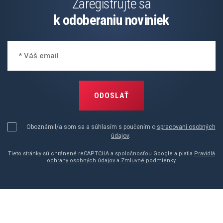
Zaregistrujte sa
k odoberaniu noviniek
ODOSLAŤ
Oboznámil/a som sa a súhlasím s poučením o
spracovaní osobných
údajov
.
Tieto stránky sú chránené reCAPTCHA a spoločnosťou Google a platia
Pravidlá
ochrany osobných údajov
a
Zmluvné podmienky
.