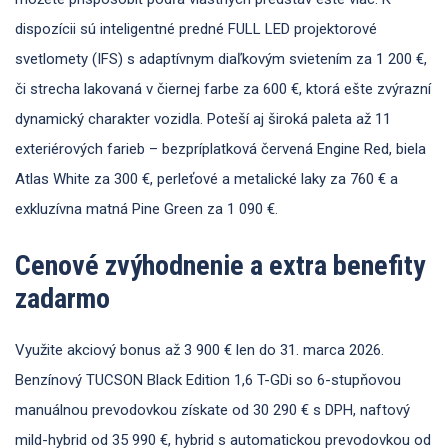
dispozícii sú inteligentné predné FULL LED projektorové
svetlomety (IFS) s adaptívnym diaľkovým svietením za 1 200 €,
či strecha lakovaná v čiernej farbe za 600 €, ktorá ešte zvýrazní
dynamický charakter vozidla. Poteší aj široká paleta až 11
exteriérových farieb – bezpríplatková červená Engine Red, biela
Atlas White za 300 €, perleťové a metalické laky za 760 € a
exkluzívna matná Pine Green za 1 090 €.
Cenové zvýhodnenie a extra benefity
zadarmo
Využite akciový bonus až 3 900 € len do 31. marca 2026.
Benzínový TUCSON Black Edition 1,6 T-GDi so 6-stupňovou
manuálnou prevodovkou získate od 30 290 € s DPH, naftový
mild-hybrid od 35 990 €, hybrid s automatickou prevodovkou od