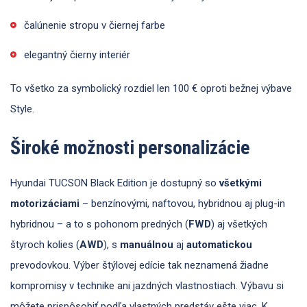
čalúnenie stropu v čiernej farbe
elegantný čierny interiér
To všetko za symbolický rozdiel len 100 € oproti bežnej výbave
Style.
Široké možnosti personalizácie
Hyundai TUCSON Black Edition je dostupný so
všetkými
motorizáciami
– benzínovými, naftovou, hybridnou aj plug-in
hybridnou – a to s pohonom predných (
FWD
) aj všetkých
štyroch kolies (
AWD
), s
manuálnou
aj
automatickou
prevodovkou. Výber štýlovej edície tak neznamená žiadne
kompromisy v technike ani jazdných vlastnostiach. Výbavu si
môžete prispôsobiť podľa vlastných predstáv ešte viac. K