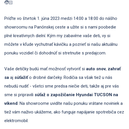
🧒🏻
Príďte vo štvrtok 1. júna 2023 medzi 14:00 a 18:00 do nášho
showroomu na Panónskej ceste a užite si s nami poobedie
plné kreatívnych dielní. Kým my zabavíme vaše deti, vy si
môžete v kľude vychutnať kávičku a pozrieť si našu aktuálnu
ponuku vozidiel či dohodnúť si stretnutie s predajcom.
Vaše detičky budú mať možnosť vytvoriť si
auto snov
,
zahrať
sa
aj
súťažiť
o drobné darčeky. Rodičia sa však tiež u nás
nebudú nudiť - všetci sme predsa niečie deti, takže aj pre vás
sme si pripravili
súťaž o zapožičanie Hyundai TUCSON na
víkend
. Na showroome uvidíte našu ponuku vrátane noviniek a
tiež vám naživo ukážeme, ako funguje napájanie spotrebiča cez
elektromobil.