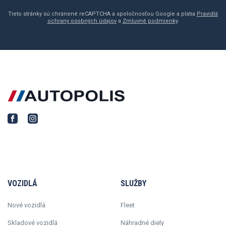
Tieto stránky sú chránené reCAPTCHA a spoločnosťou Google a platia
Pravidlá
ochrany osobných údajov
a
Zmluvné podmienky
.
VOZIDLÁ
SLUŽBY
Nové vozidlá
Fleet
Skladové vozidlá
Náhradné diely