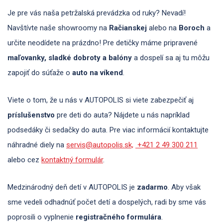
Je pre vás naša petržalská prevádzka od ruky? Nevadí!
Navštívte naše showroomy na
Račianskej
alebo na
Boroch
a
určite neodídete na prázdno! Pre detičky máme pripravené
maľovanky, sladké dobroty a balóny
a dospelí sa aj tu môžu
zapojiť do súťaže o
auto na víkend
.
Viete o tom, že u nás v AUTOPOLIS si viete zabezpečiť aj
príslušenstvo
pre deti do auta? Nájdete u nás napríklad
podsedáky či sedačky do auta. Pre viac informácií kontaktujte
náhradné diely na
servis@autopolis.sk,
+421 2 49 300 211
alebo cez
kontaktný formulár
.
Medzinárodný deň detí v AUTOPOLIS je
zadarmo
. Aby však
sme vedeli odhadnúť počet detí a dospelých, radi by sme vás
poprosili o vyplnenie
registračného formulára
.