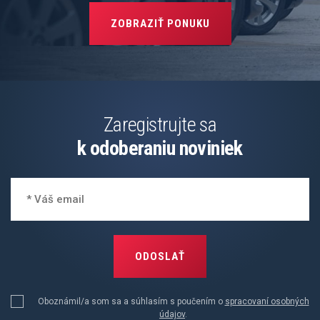
ZOBRAZIŤ PONUKU
Zaregistrujte sa
k odoberaniu noviniek
ODOSLAŤ
Oboznámil/a som sa a súhlasím s poučením o
spracovaní osobných
údajov
.