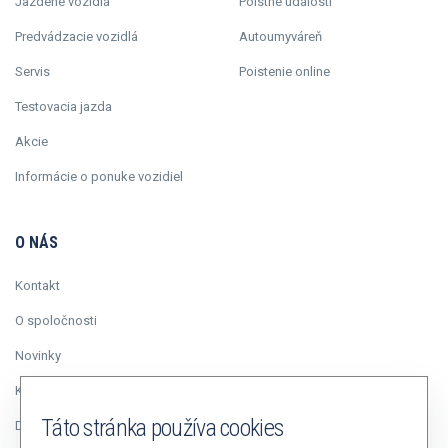
Jazdené vozidlá
Poistné udalosti
Predvádzacie vozidlá
Autoumyváreň
Servis
Poistenie online
Testovacia jazda
Akcie
Informácie o ponuke vozidiel
O NÁS
Kontakt
O spoločnosti
Novinky
Kariéra
Táto stránka používa cookies
Duálne vzdelávanie