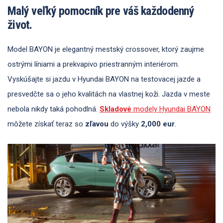
Malý veľký pomocník pre váš každodenný
život.
Model BAYON je elegantný mestský crossover, ktorý zaujme
ostrými líniami a prekvapivo priestranným interiérom.
Vyskúšajte si jazdu v Hyundai BAYON na testovacej jazde a
presvedčte sa o jeho kvalitách na vlastnej koži. Jazda v meste
nebola nikdy taká pohodlná.
Skladové
modely Hyundai BAYON
môžete získať teraz so
zľavou
do výšky
2,000 eur
.