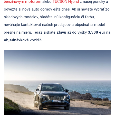
benzínovým motorom
alebo
TUCSON Hybrid
z našej ponuky a
odvezte si nové auto domov ešte dnes. Ak si neviete vybrať zo
skladových modelov, hľadáte inú konfiguráciu či farbu,
neváhajte kontaktovať našich predajcov a objednať si model
presne na mieru. Teraz získate
zľavu
až do výšky
3,5
00 eur
na
objednávkové
vozidlá.