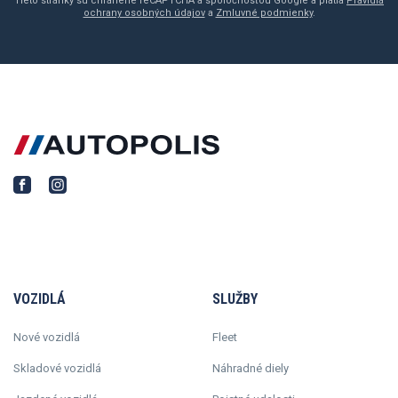
Tieto stránky sú chránené reCAPTCHA a spoločnosťou Google a platia
Pravidlá
ochrany osobných údajov
a
Zmluvné podmienky
.
VOZIDLÁ
SLUŽBY
Nové vozidlá
Fleet
Skladové vozidlá
Náhradné diely