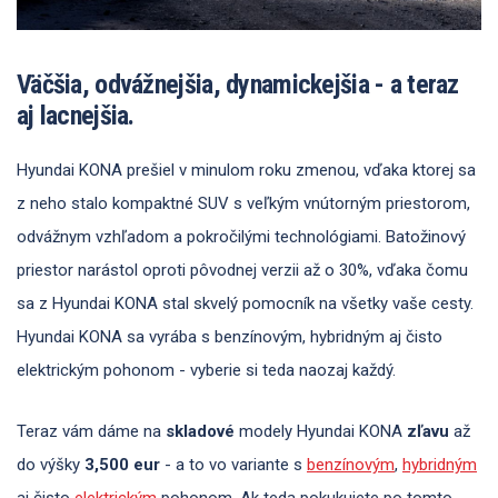
Väčšia, odvážnejšia, dynamickejšia - a teraz
aj lacnejšia.
Hyundai KONA prešiel v minulom roku zmenou, vďaka ktorej sa
z neho stalo kompaktné SUV s veľkým vnútorným priestorom,
odvážnym vzhľadom a pokročilými technológiami. Batožinový
priestor narástol oproti pôvodnej verzii až o 30%, vďaka čomu
sa z Hyundai KONA stal skvelý pomocník na všetky vaše cesty.
Hyundai KONA sa vyrába s benzínovým, hybridným aj čisto
elektrickým pohonom - vyberie si teda naozaj každý.
Teraz vám dáme na
skladové
modely Hyundai KONA
zľavu
až
do výšky
3,500 eur
- a to vo variante s
benzínovým
,
hybridným
aj čisto
elektrickým
pohonom. Ak teda pokukujete po tomto