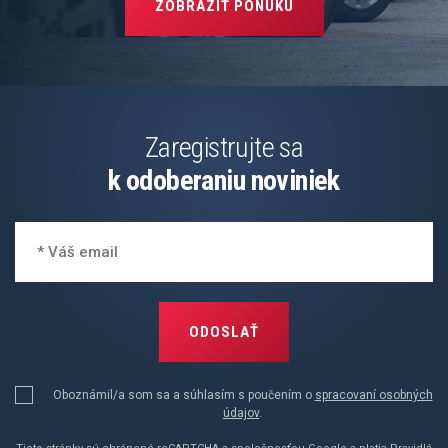
ZOBRAZIŤ PONUKU
Zaregistrujte sa
k odoberaniu noviniek
ODOSLAŤ
Oboznámil/a som sa a súhlasím s poučením o
spracovaní osobných
údajov
.