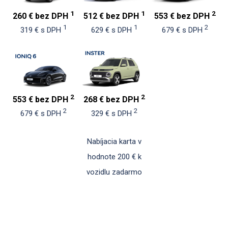
1
1
2
260 € bez DPH
512 € bez DPH
553 € bez DPH
1
1
2
319 € s DPH
629 € s DPH
679 € s DPH
2
2
553 € bez DPH
268 € bez DPH
2
2
679 € s DPH
329 € s DPH
Nabíjacia karta v
hodnote 200 € k
vozidlu zadarmo