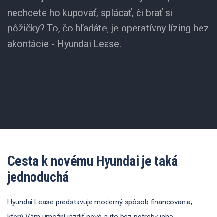
nechcete ho kupovať, splácať, či brať si
pôžičky? To, čo hľadáte, je operatívny lízing bez
akontácie - Hyundai Lease.
Cesta k novému Hyundai je taká
jednoduchá
Hyundai Lease predstavuje moderný spôsob financovania,
ktorý Vám umožní jazdiť nové auto bez potreby jeho