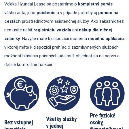
Vďaka Hyundai Lease sa postaráme o
kompletný servis
vášho auta, jeho
poistenie
a v prípade potreby aj
pomoc na
cestách
prostredníctvom asistenčnej služby. Ako zákazník tiež
nemusíte riešiť
registráciu vozidla
ani
nákup diaľničnej
známky
. Navyše máte k dispozícii modernú
mobilnú aplikáciu
,
v ktorej máte k dispozícii prehľad o zazmluvnených službách,
možnosť hlásenia poistných udalostí, objednať sa na servis a
ďalšie komfortné funkcie.
Pre fyzické
Všetky služby
Bez vstupnej
osoby,
v jednej