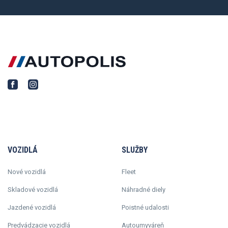
VOZIDLÁ
SLUŽBY
Nové vozidlá
Fleet
Skladové vozidlá
Náhradné diely
Jazdené vozidlá
Poistné udalosti
Predvádzacie vozidlá
Autoumyváreň