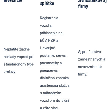
investície
živnostníkov aj
splátke
firmy
Registrácia
vozidla,
prihlásenie na
EČV, PZP a
Havarijné
Neplatíte žiadne
Aj pre čerstvo
postenie, servis,
náklady vopred pri
zamestnaných a
pneumatiky a
štandardnom type
novovzniknuté
pneuservis,
zmluvy.
firmy.
diaľničná známka,
asistenčná služba
s náhradným
vozidlom do 5 dní
a ešte viac.