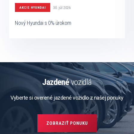
30. júl 2026
AKCIE HYUNDAI
Nový Hyundai s 0% úrokom
Jazdené
vozidlá
Vyberte si overené jazdené vozidlo z našej ponuky
ZOBRAZIŤ PONUKU