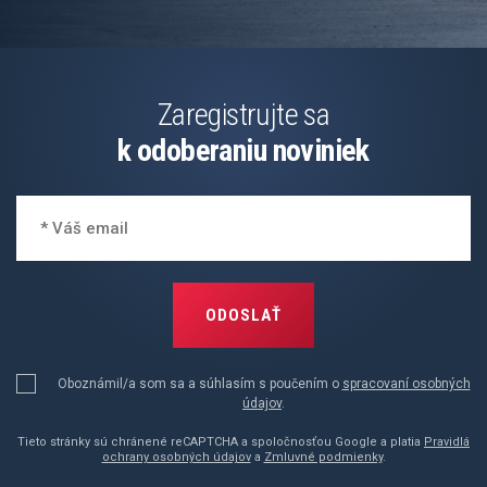
Zaregistrujte sa
k odoberaniu noviniek
ODOSLAŤ
Oboznámil/a som sa a súhlasím s poučením o
spracovaní osobných
údajov
.
Tieto stránky sú chránené reCAPTCHA a spoločnosťou Google a platia
Pravidlá
ochrany osobných údajov
a
Zmluvné podmienky
.