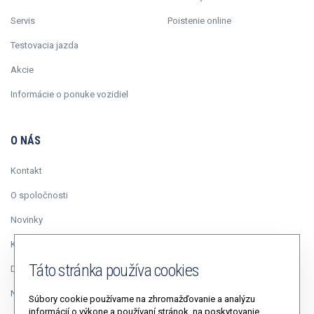
Servis
Poistenie online
Testovacia jazda
Akcie
Informácie o ponuke vozidiel
O NÁS
Kontakt
O spoločnosti
Novinky
Kariéra
Táto stránka používa cookies
Duálne vzdelávanie
Napísali o nás
Súbory cookie používame na zhromažďovanie a analýzu
informácií o výkone a používaní stránok, na poskytovanie