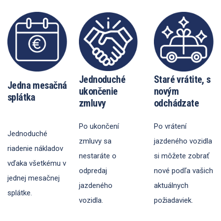
Jednoduché
Staré vrátite, s
Jedna mesačná
ukončenie
novým
splátka
zmluvy
odchádzate
Po ukončení
Po vrátení
Jednoduché
zmluvy sa
jazdeného vozidla
riadenie nákladov
nestaráte o
si môžete zobrať
vďaka všetkému v
odpredaj
nové podľa vašich
jednej mesačnej
jazdeného
aktuálnych
splátke.
vozidla.
požiadaviek.