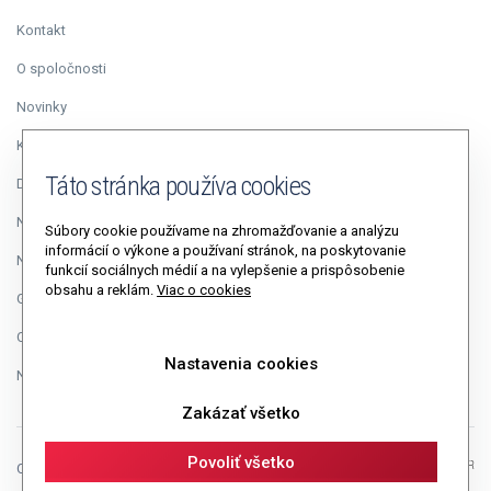
Kontakt
O spoločnosti
Novinky
Kariéra
Táto stránka používa cookies
Duálne vzdelávanie
Napísali o nás
Súbory cookie používame na zhromažďovanie a analýzu
informácií o výkone a používaní stránok, na poskytovanie
Napíšte riaditeľovi
funkcií sociálnych médií a na vylepšenie a prispôsobenie
obsahu a reklám.
Viac o cookies
GDPR
Cookies
Nastavenia cookies
Nastavenia cookies
Zakázať všetko
Povoliť všetko
Copyright © 2026 Autopolis, a.s.