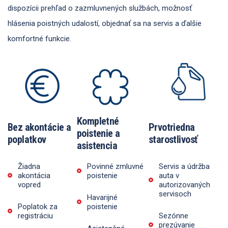
dispozícii prehľad o zazmluvnených službách, možnosť
hlásenia poistných udalostí, objednať sa na servis a ďalšie
komfortné funkcie.
Kompletné
Bez akontácie a
Prvotriedna
poistenie a
poplatkov
starostlivosť
asistencia
Žiadna
Povinné zmluvné
Servis a údržba
akontácia
poistenie
auta v
vopred
autorizovaných
servisoch
Havarijné
Poplatok za
poistenie
registráciu
Sezónne
prezúvanie