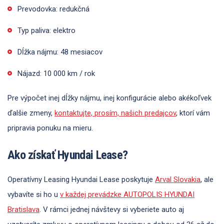
Prevodovka: redukčná
Typ paliva: elektro
Dĺžka nájmu: 48 mesiacov
Nájazd: 10 000 km / rok
Pre výpočet inej dĺžky nájmu, inej konfigurácie alebo akékoľvek
ďalšie zmeny,
kontaktujte, prosím, našich predajcov
, ktorí vám
pripravia ponuku na mieru.
Ako získať Hyundai Lease?
Operatívny Leasing Hyundai Lease poskytuje
Arval Slovakia
, ale
vybavíte si ho u
v každej prevádzke AUTOPOLIS HYUNDAI
Bratislava
. V rámci jednej návštevy si vyberiete auto aj