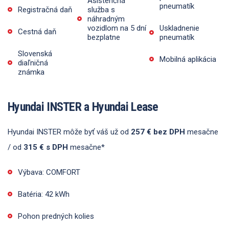
Asistenčná
pneumatík
Registračná daň
služba s
náhradným
vozidlom na 5 dní
Uskladnenie
Cestná daň
bezplatne
pneumatík
Slovenská
Mobilná aplikácia
diaľničná
známka
Hyundai INSTER a Hyundai Lease
Hyundai INSTER môže byť váš už od
257 € bez DPH
mesačne
/ od
315 € s DPH
mesačne*
Výbava: COMFORT
Batéria: 42 kWh
Pohon predných kolies