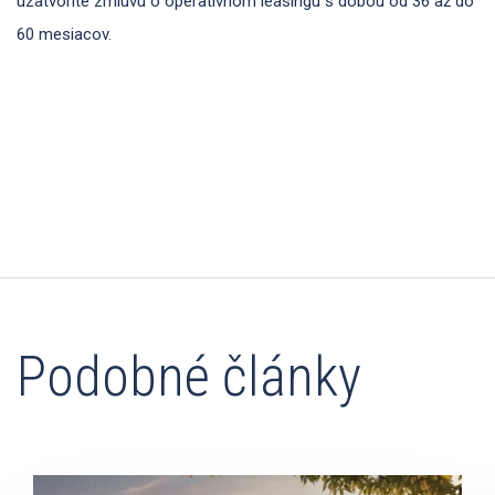
uzatvoríte zmluvu o operatívnom leasingu s dobou od 36 až do
60 mesiacov.
Podobné články