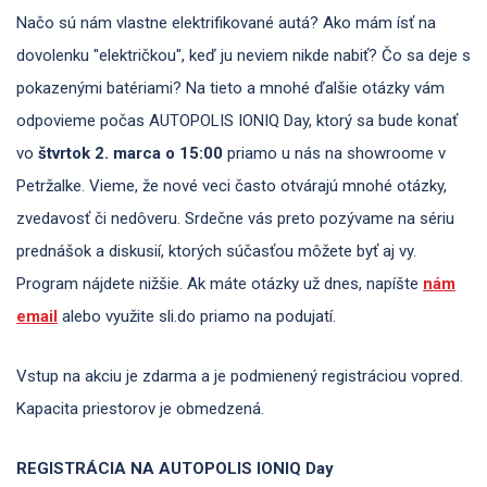
Načo sú nám vlastne elektrifikované autá? Ako mám ísť na
dovolenku "električkou", keď ju neviem nikde nabiť? Čo sa deje s
pokazenými batériami? Na tieto a mnohé ďalšie otázky vám
odpovieme počas AUTOPOLIS IONIQ Day, ktorý sa bude konať
vo
štvrtok 2. marca o 15:00
priamo u nás na showroome v
Petržalke. Vieme, že nové veci často otvárajú mnohé otázky,
zvedavosť či nedôveru. Srdečne vás preto pozývame na sériu
prednášok a diskusií, ktorých súčasťou môžete byť aj vy.
Program nájdete nižšie. Ak máte otázky už dnes, napíšte
nám
email
alebo využite sli.do priamo na podujatí.
Vstup na akciu je zdarma a je podmienený registráciou vopred.
Kapacita priestorov je obmedzená.
REGISTRÁCIA NA AUTOPOLIS IONIQ Day