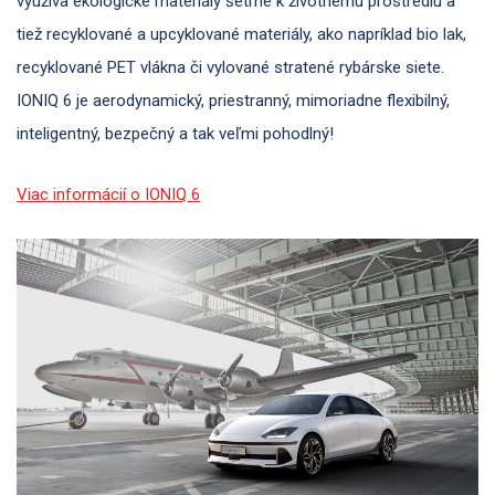
využíva ekologické materiály šetrné k životnému prostrediu a
tiež recyklované a upcyklované materiály, ako napríklad bio lak,
recyklované PET vlákna či vylované stratené rybárske siete.
IONIQ 6 je aerodynamický, priestranný, mimoriadne flexibilný,
inteligentný, bezpečný a tak veľmi pohodlný!
Viac informácií o IONIQ 6