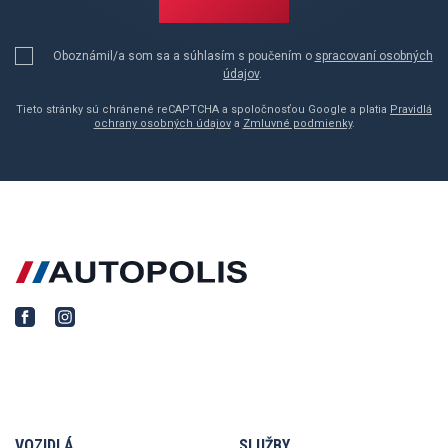
Oboznámil/a som sa a súhlasím s poučením o
spracovaní osobných
údajov
.
Tieto stránky sú chránené reCAPTCHA a spoločnosťou Google a platia
Pravidlá
ochrany osobných údajov
a
Zmluvné podmienky
.
VOZIDLÁ
SLUŽBY