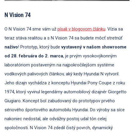
N Vision 74
O N Vision 74 sme vám už
písali v blogovom článku
. Vízia sa
teraz stáva realitou a s N Vision 74 sa budete môcť stretnúť
naživo
! Prototyp, ktorý bude
vystavený v našom showroome
od 28. februára do 2. marca
, je prvým vysokovýkonným
laboratóriom postaveným na najpokročilejšom systéme
vodíkových palivových článkov, aký kedy Hyundai N vytvoril.
Jeho dizajn vychádza z konceptu Hyundai Pony Coupe z roku
1974, ktorý vyvinul legendárny automobilový dizajnér Giorgetto
Giugiaro. Koncept bol zabudovaný do prototypov prvého
sériového športového automobilu Hyundai. Do výroby sa síce
nakoniec nedostal, ale odvážny postoj udal tón celej
spoločnosti. N Vision 74 zdedil čistý povrch, dynamický