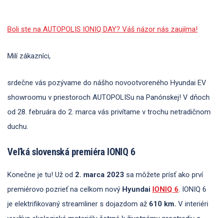
Boli ste na AUTOPOLIS IONIQ DAY? Váš názor nás zaujíma!
Milí zákazníci,
srdečne vás pozývame do nášho novootvoreného Hyundai EV
showroomu v priestoroch AUTOPOLISu na Panónskej! V dňoch
od 28. februára do 2. marca vás privítame v trochu netradičnom
duchu.
Veľká slovenská premiéra IONIQ 6
Konečne je tu! Už od
2. marca 2023
sa môžete prísť ako prví
premiérovo pozrieť na celkom nový
Hyundai
IONIQ 6
. IONIQ 6
je elektrifikovaný streamliner s dojazdom až
610 km.
V interiéri