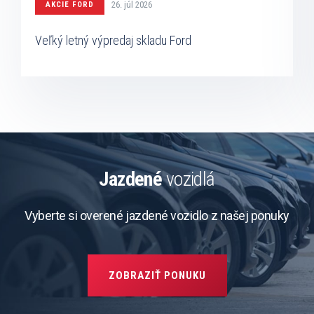
26. júl 2026
AKCIE FORD
Veľký letný výpredaj skladu Ford
Jazdené
vozidlá
Vyberte si overené jazdené vozidlo z našej ponuky
ZOBRAZIŤ PONUKU