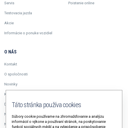
Servis
Poistenie online
Testovacia jazda
Akcie
Informácie o ponuke vozidiel
O NÁS
Kontakt
O spoločnosti
Novinky
Kariéra
Táto stránka používa cookies
Duálne vzdelávanie
Napísali o nás
Súbory cookie používame na zhromažďovanie a analýzu
informácií o výkone a používaní stránok, na poskytovanie
Napíšte riaditeľovi
funkcií sociálnych médií a na vylepšenie a prispôsobenie