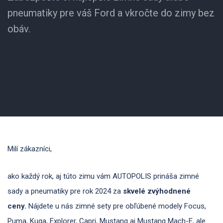
pneumatiky pre váš Ford a vkročte do zimy bez
obáv.
Milí zákazníci,
ako každý rok, aj túto zimu vám AUTOPOLIS prináša zimné
sady a pneumatiky pre rok 2024 za
skvelé zvýhodnené
ceny.
Nájdete u nás zimné sety pre obľúbené modely Focus,
Puma, Kuga, Explorer, Capri, Mustang aj Mustang Mach-E, ale