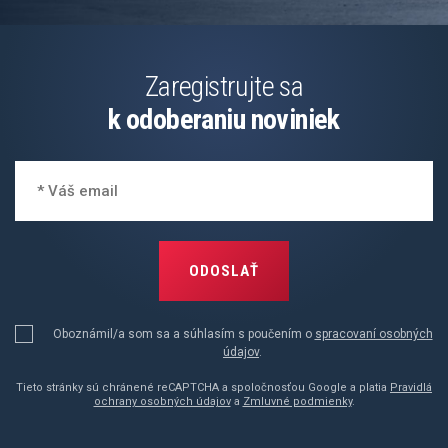
Zaregistrujte sa
k odoberaniu noviniek
ODOSLAŤ
Oboznámil/a som sa a súhlasím s poučením o
spracovaní osobných
údajov
.
Tieto stránky sú chránené reCAPTCHA a spoločnosťou Google a platia
Pravidlá
ochrany osobných údajov
a
Zmluvné podmienky
.