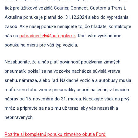
tiež pre úžitkové vozidlá Courier, Connect, Custom a Transit.
Aktuálna ponuka je platná do 31.12.2024 alebo do vypredania
zásob. Ak v našej ponuke nenájdete to, čo hľadáte, kontaktujte
nás na
nahradnediely@autopolis.sk
. Radi vám vyskladáme
ponuku na mieru pre váš typ vozidla.
Nezabudnite, že u nás platí povinnosť používania zimných
pneumatík, pokiaľ sa na vozovke nachádza súvislá vrstva
snehu, námraza, alebo ľad. Nákladné vozidlá a autobusy musia
mať okrem toho zimné pneumatiky aspoň na jednej z hnacích
náprav od 15. novembra do 31. marca. Nečakajte však na prvý
mráz a pripravte sa na zimu už teraz, aby vás nezastihla
nepriravených.
Pozrite si kompletnú ponuku zimného obutia Ford: